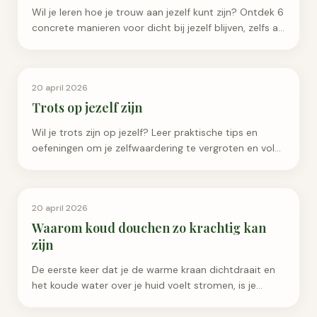
Wil je leren hoe je trouw aan jezelf kunt zijn? Ontdek 6
concrete manieren voor dicht bij jezelf blijven, zelfs als
het leven druk en veeleisend is.
Persoonlijke Groei
20 april 2026
Trots op jezelf zijn
Wil je trots zijn op jezelf? Leer praktische tips en
oefeningen om je zelfwaardering te vergroten en vol
vertrouwen door het leven te gaan.
Persoonlijke Groei
20 april 2026
Waarom koud douchen zo krachtig kan
zijn
De eerste keer dat je de warme kraan dichtdraait en
het koude water over je huid voelt stromen, is je
eerste reactie waarschijnlijk: waarom doe ik dit. Je
ad...