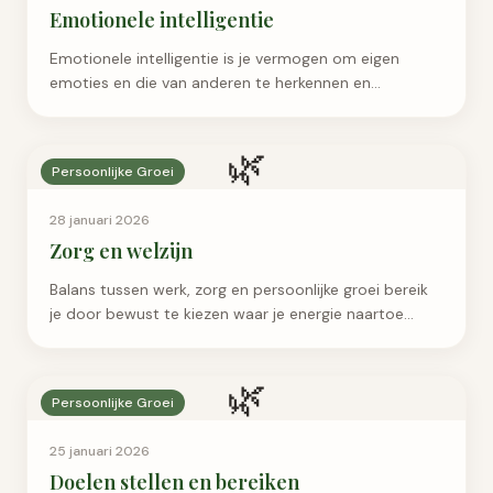
Emotionele intelligentie
Emotionele intelligentie is je vermogen om eigen
emoties en die van anderen te herkennen en
beheersen. Ontdek waarom je EQ vaak belangrijker is
dan IQ en hoe je het kunt verbeteren met praktische
🌿
tips.
Persoonlijke Groei
28 januari 2026
Zorg en welzijn
Balans tussen werk, zorg en persoonlijke groei bereik
je door bewust te kiezen waar je energie naartoe
gaat. Het draait om het vinden van ritme tussen
inspanning en herstel, tussen geven en ontvangen.
🌿
Persoonlijke Groei
25 januari 2026
Doelen stellen en bereiken