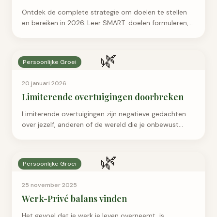
Ontdek de complete strategie om doelen te stellen
en bereiken in 2026. Leer SMART-doelen formuleren,
motivatie vasthouden en obstakels overwinnen met
bewezen technieken uit de psychologie.
🌿
Persoonlijke Groei
20 januari 2026
Limiterende overtuigingen doorbreken
Limiterende overtuigingen zijn negatieve gedachten
over jezelf, anderen of de wereld die je onbewust
tegenhouden. Ze ontstaan vaak in je jeugd en werken
als een onzichtbare rem op je potentieel. Denk
🌿
Persoonlijke Groei
25 november 2025
Werk-Privé balans vinden
Het gevoel dat je werk je leven overneemt, is