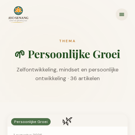
Ga naar inhoud
THEMA
🌱
Persoonlijke Groei
Zelfontwikkeling, mindset en persoonlijke
ontwikkeling
·
36
artikel
en
🌿
Persoonlijke Groei