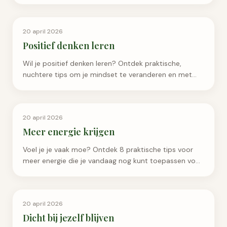
Persoonlijke Groei
20 april 2026
Positief denken leren
Wil je positief denken leren? Ontdek praktische,
nuchtere tips om je mindset te veranderen en met
meer veerkracht in het leven te staan.
Persoonlijke Groei
20 april 2026
Meer energie krijgen
Voel je je vaak moe? Ontdek 8 praktische tips voor
meer energie die je vandaag nog kunt toepassen voor
een vitaler en gelukkiger leven. Lees nu verder!
Persoonlijke Groei
20 april 2026
Dicht bij jezelf blijven