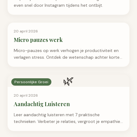
even snel door Instagram tijdens het ontbijt.
Persoonlijke Groei
20 april 2026
Micro pauzes werk
Micro-pauzes op werk verhogen je productiviteit en
verlagen stress. Ontdek de wetenschap achter korte
onderbrekingen en hoe je ze effectief inbouwt.
🌿
Persoonlijke Groei
20 april 2026
Aandachtig Luisteren
Leer aandachtig luisteren met 7 praktische
technieken. Verbeter je relaties, vergroot je empathie
en word een gesprekspartner die mensen waarderen.