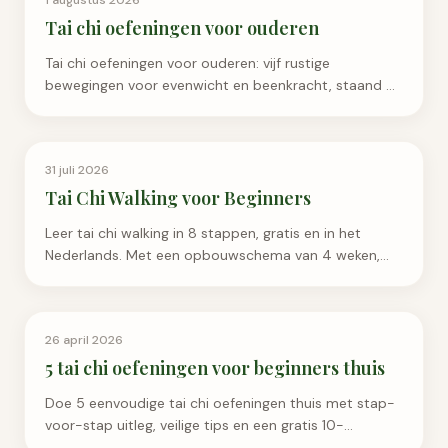
1 augustus 2026
Tai chi oefeningen voor ouderen
Tai chi oefeningen voor ouderen: vijf rustige
bewegingen voor evenwicht en beenkracht, staand of
zittend, met opbouwschema en veilige aanpassingen.
Persoonlijke Groei
31 juli 2026
Tai Chi Walking voor Beginners
Leer tai chi walking in 8 stappen, gratis en in het
Nederlands. Met een opbouwschema van 4 weken,
veelgemaakte fouten en een eerlijk antwoord over
afvallen.
Persoonlijke Groei
26 april 2026
5 tai chi oefeningen voor beginners thuis
Doe 5 eenvoudige tai chi oefeningen thuis met stap-
voor-stap uitleg, veilige tips en een gratis 10-
minutenschema voor beginners. Begin zonder mat.