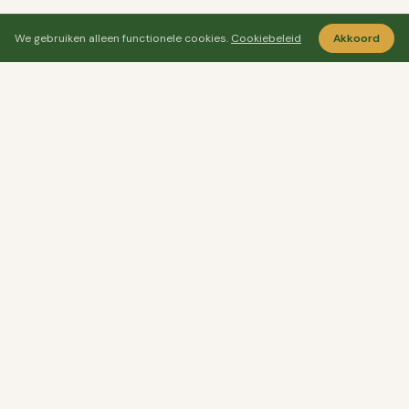
We gebruiken alleen functionele cookies.
Cookiebeleid
Akkoord
Ayo Senang
Ayosenang.nl helpt je rustiger kiezen rond
ontspanning, meditatie en welzijn.
CATEGORIEËN
🌬️
Ademhaling & Ontspanning
🌱
Persoonlijke Groei
☀️
Geluk & Psychologie