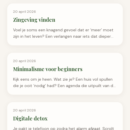
Persoonlijke Groei
20 april 2026
Zingeving vinden
Voel je soms een knagend gevoel dat er ‘meer’ moet
zijn in het leven? Een verlangen naar iets dat dieper
gaat dan de dagelijkse routine van werk,
boodschappen e
Persoonlijke Groei
20 april 2026
Minimalisme voor beginners
Kijk eens om je heen. Wat zie je? Een huis vol spullen
die je ooit ‘nodig’ had? Een agenda die uitpuilt van de
afspraken? Een hoofd dat overloopt van to-do lijs
Persoonlijke Groei
20 april 2026
Digitale detox
Je pakt je telefoon op zodra het alarm afgaat. Scrolt