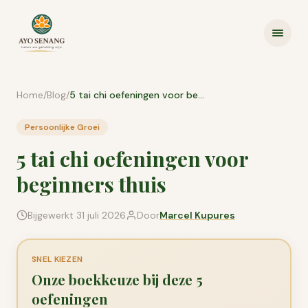
Ga naar inhoud
Home
/
Blog
/
5 tai chi oefeningen voor beginners thuis
Persoonlijke Groei
5 tai chi oefeningen voor
beginners thuis
Bijgewerkt
31 juli 2026
Door
Marcel Kupures
SNEL KIEZEN
Onze boekkeuze bij deze 5
oefeningen