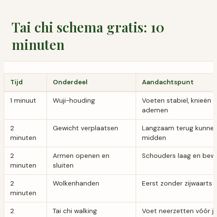
Tai chi schema gratis: 10
minuten
Tijd
Onderdeel
Aandachtspunt
1 minuut
Wuji-houding
Voeten stabiel, knieën z
ademen
2
Gewicht verplaatsen
Langzaam terug kunnen
minuten
midden
2
Armen openen en
Schouders laag en bewe
minuten
sluiten
2
Wolkenhanden
Eerst zonder zijwaarts
minuten
2
Tai chi walking
Voet neerzetten vóór je