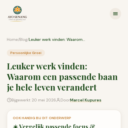
Ga naar inhoud
Home
/
Blog
/
Leuker werk vinden: Waarom een passende baan je hele leven verandert
Persoonlijke Groei
Leuker werk vinden:
Waarom een passende baan
je hele leven verandert
Bijgewerkt
20 mei 2026
Door
Marcel Kupures
OOK HANDIG BIJ DIT ONDERWERP
☀️
Vergelijk passende
focus &