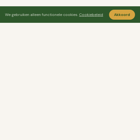
We gebruiken alleen functionele cookies.
Cookiebeleid
Akkoord
Ayo Senang
Ayosenang.nl helpt je rustiger kiezen rond
ontspanning, meditatie en welzijn.
CATEGORIEËN