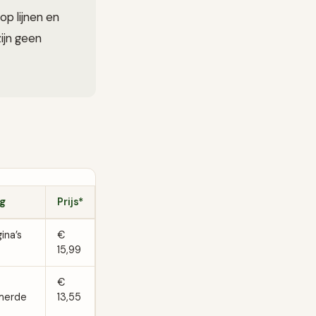
op lijnen en
ijn geen
g
Prijs*
ina’s
€
15,99
€
merde
13,55