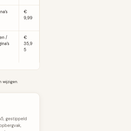
na’s
€
9,99
en /
€
ina’s
35,9
5
 wijzigen.
A5, gestippeld
 opbergvak,