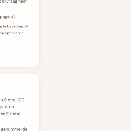
zoekvraag naar
 pagina’s
 te beperken. Wij
e meegeleverde
an 5 mm, 100
gvak en
 geeft meer
189 genummerde