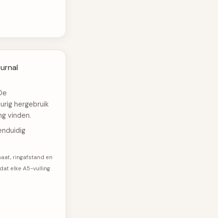
ournal
De
urig hergebruik
ng vinden.
eenduidig
at, ringafstand en
dat elke A5-vulling