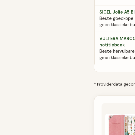
SIGEL Jolie A5 B
Beste goedkope k
geen klassieke bul
VULTERA MARCO 
notitieboek
Beste hervulbare 
geen klassieke bul
* Providerdata gecont