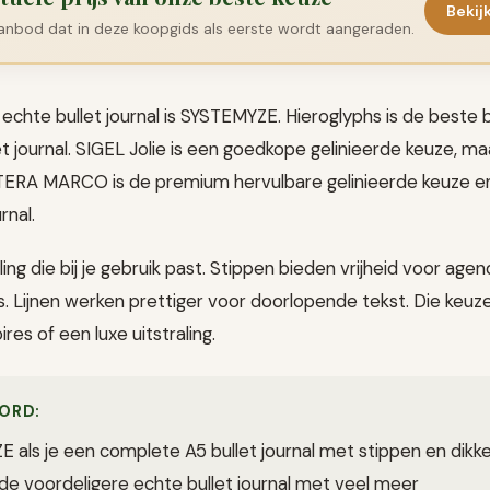
Bekij
aanbod dat in deze koopgids als eerste wordt aangeraden.
 echte bullet journal is SYSTEMYZE. Hieroglyphs is de best
et journal. SIGEL Jolie is een goedkope gelinieerde keuze, ma
ULTERA MARCO is de premium hervulbare gelinieerde keuze 
rnal.
ling die bij je gebruik past. Stippen bieden vrijheid voor ag
. Lijnen werken prettiger voor doorlopende tekst. Die keuze 
res of een luxe uitstraling.
ORD:
 als je een complete A5 bullet journal met stippen en dikker
 de voordeligere echte bullet journal met veel meer