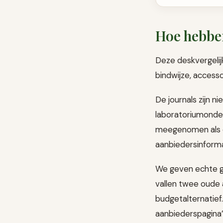
Hoe hebben
Deze deskvergelijk
bindwijze, access
De journals zijn n
laboratoriumonde
meegenomen als er
aanbiedersinform
We geven echte g
vallen twee oude 
budgetalternatief
aanbiederspagina’s