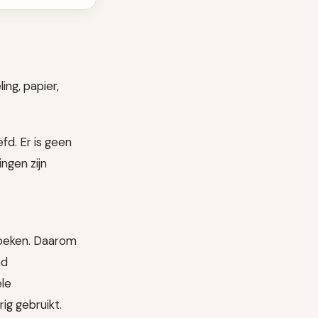
ing, papier,
fd. Er is geen
ngen zijn
boeken. Daarom
nd
ele
ig gebruikt.