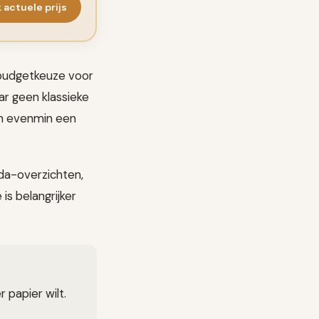
k actuele prijs
e budgetkeuze voor
ar geen klassieke
en evenmin een
enda-overzichten,
is belangrijker
 papier wilt.