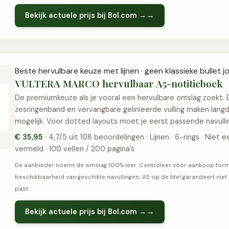
Bekijk actuele prijs bij Bol.com →
Beste hervulbare keuze met lijnen · geen klassieke bullet j
VULTERA MARCO hervulbaar A5-notitieboek
De premiumkeuze als je vooral een hervulbare omslag zoekt. 
zesringenband en vervangbare gelinieerde vulling maken langd
mogelijk. Voor dotted layouts moet je eerst passende navulli
€ 35,95
· 4,7/5 uit 108 beoordelingen · Lijnen · 6-rings · Niet 
vermeld · 100 vellen / 200 pagina’s
De aanbieder noemt de omslag 100% leer. Controleer vóór aankoop forma
beschikbaarheid van geschikte navullingen; A5 op de titel garandeert niet 
past.
Bekijk actuele prijs bij Bol.com →