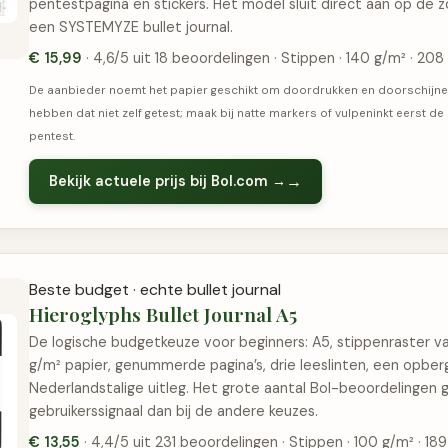
pentestpagina en stickers. Het model sluit direct aan op de 
een SYSTEMYZE bullet journal.
€ 15,99
· 4,6/5 uit 18 beoordelingen · Stippen · 140 g/m² · 208
De aanbieder noemt het papier geschikt om doordrukken en doorschijnen
hebben dat niet zelf getest; maak bij natte markers of vulpeninkt eerst d
pentest.
Bekijk actuele prijs bij Bol.com →
Beste budget · echte bullet journal
Hieroglyphs Bullet Journal A5
De logische budgetkeuze voor beginners: A5, stippenraster v
g/m² papier, genummerde pagina’s, drie leeslinten, een opber
Nederlandstalige uitleg. Het grote aantal Bol-beoordelingen
gebruikerssignaal dan bij de andere keuzes.
€ 13,55
· 4,4/5 uit 231 beoordelingen · Stippen · 100 g/m² · 