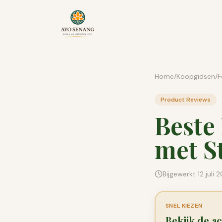
Ga naar inhoud
Home
/
Koopgidsen
/
F
Product Reviews
Beste 
met S
Bijgewerkt
12 juli 
SNEL KIEZEN
Bekijk de ac