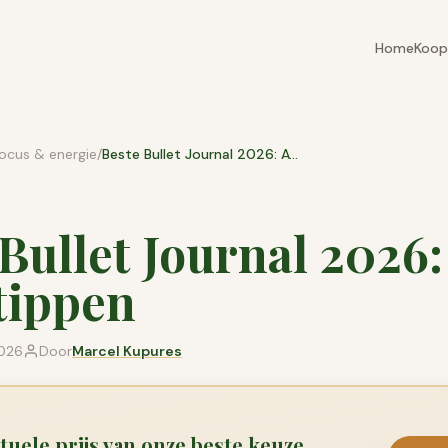
Home
Koop
ocus & energie
/
Beste Bullet Journal 2026: A5 met Stippen
Bullet Journal 2026:
tippen
2026
Door
Marcel Kupures
tuele prijs van onze beste keuze