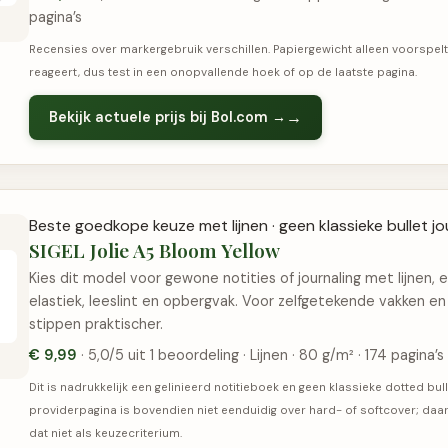
pagina’s
Recensies over markergebruik verschillen. Papiergewicht alleen voorspelt
reageert, dus test in een onopvallende hoek of op de laatste pagina.
Bekijk actuele prijs bij Bol.com →
Beste goedkope keuze met lijnen · geen klassieke bullet jo
SIGEL Jolie A5 Bloom Yellow
Kies dit model voor gewone notities of journaling met lijnen, 
elastiek, leeslint en opbergvak. Voor zelfgetekende vakken en 
stippen praktischer.
€ 9,99
· 5,0/5 uit 1 beoordeling · Lijnen · 80 g/m² · 174 pagina’s
Dit is nadrukkelijk een gelinieerd notitieboek en geen klassieke dotted bull
providerpagina is bovendien niet eenduidig over hard- of softcover; da
dat niet als keuzecriterium.