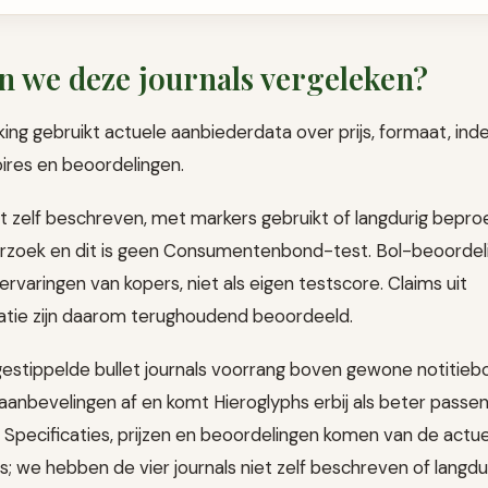
 we deze journals vergeleken?
ing gebruikt actuele aanbiederdata over prijs, formaat, indel
oires en beoordelingen.
iet zelf beschreven, met markers gebruikt of langdurig beproe
rzoek en dit is geen Consumentenbond-test. Bol-beoordeli
varingen van kopers, niet als eigen testscore. Claims uit
atie zijn daarom terughoudend beoordeeld.
estippelde bullet journals voorrang boven gewone notitie
aanbevelingen af en komt Hieroglyphs erbij als beter passe
. Specificaties, prijzen en beoordelingen komen van de actu
; we hebben de vier journals niet zelf beschreven of langdur