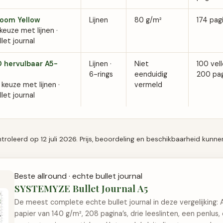
loom Yellow
Lijnen
80 g/m²
174 pagi
euze met lijnen ·
let journal
hervulbaar A5-
Lijnen ·
Niet
100 vell
6-rings
eenduidig
200 pag
keuze met lijnen ·
vermeld
let journal
roleerd op 12 juli 2026. Prijs, beoordeling en beschikbaarheid kunnen
Beste allround · echte bullet journal
SYSTEMYZE Bullet Journal A5
De meest complete echte bullet journal in deze vergelijking: 
papier van 140 g/m², 208 pagina’s, drie leeslinten, een penlus,