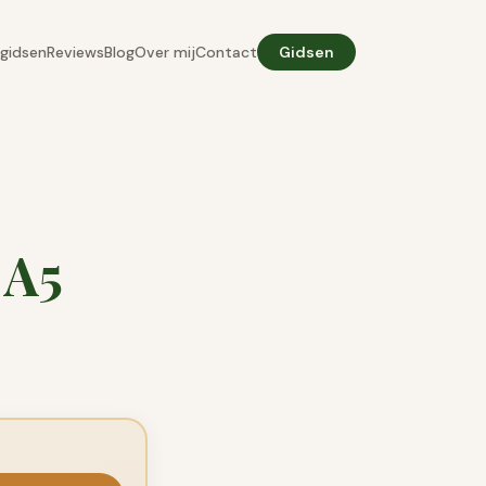
gidsen
Reviews
Blog
Over mij
Contact
Gidsen
 A5