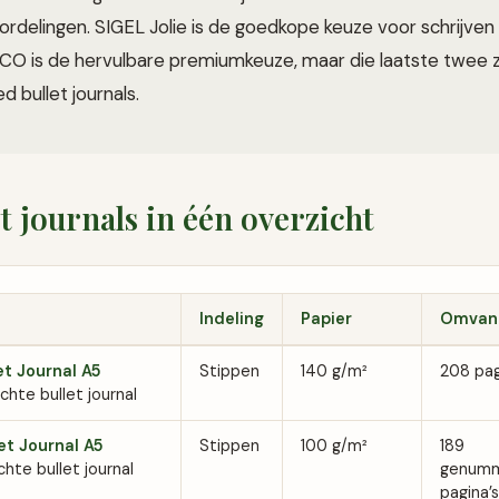
rdelingen. SIGEL Jolie is de goedkope keuze voor schrijven 
 is de hervulbare premiumkeuze, maar die laatste twee z
d bullet journals.
et journals in één overzicht
Indeling
Papier
Omvan
t Journal A5
Stippen
140 g/m²
208 pag
chte bullet journal
et Journal A5
Stippen
100 g/m²
189
hte bullet journal
genum
pagina’s