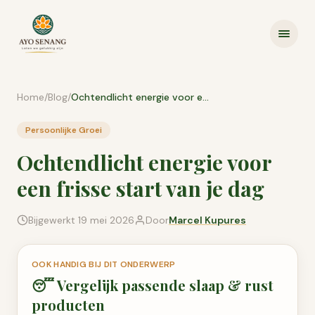
Ga naar inhoud
Home
/
Blog
/
Ochtendlicht energie voor een frisse start van je dag
Persoonlijke Groei
Ochtendlicht energie voor
een frisse start van je dag
Bijgewerkt
19 mei 2026
Door
Marcel Kupures
OOK HANDIG BIJ DIT ONDERWERP
😴
Vergelijk passende
slaap & rust
producten