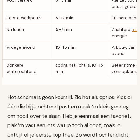
Voor vertrek
3–5 min
Aanzet tot ac
uitstelgedrag
Eerste werkpauze
8–12 min
Frissere aand
Na lunch
5–7 min
Zachtere
mid
energie
Vroege avond
10–15 min
Afbouw van sc
avond
Donkere
zodra het licht is, 10–15
Beter ritme o
winterochtend
min
zonsopkoms
Het schema is geen keurslijf. Zie het als opties. Kies er
één die bij je ochtend past en maak ’m klein genoeg
om nooit over te slaan. Heb je eenmaal een favoriet,
plak ’m vast aan iets wat je toch al doet, zoals je
ontbijt of je eerste kop thee. Zo wordt ochtendlicht