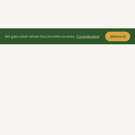
We gebruiken alleen functionele cookies.
Cookiebeleid
Akkoord
Ayo Senang
Ayosenang.nl helpt je rustiger kiezen rond
ontspanning, meditatie en welzijn.