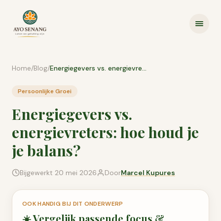
Ga naar inhoud
Home
/
Blog
/
Energiegevers vs. energievreters: hoe houd je je balans?
Persoonlijke Groei
Energiegevers vs.
energievreters: hoe houd je
je balans?
Bijgewerkt
20 mei 2026
Door
Marcel Kupures
OOK HANDIG BIJ DIT ONDERWERP
☀️
Vergelijk passende
focus &