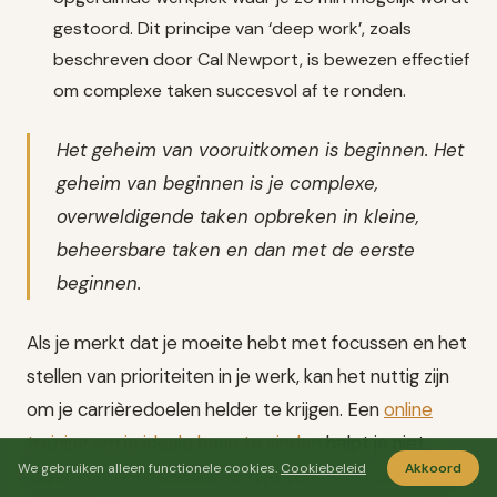
gestoord. Dit principe van ‘deep work’, zoals
beschreven door Cal Newport, is bewezen effectief
om complexe taken succesvol af te ronden.
Het geheim van vooruitkomen is beginnen. Het
geheim van beginnen is je complexe,
overweldigende taken opbreken in kleine,
beheersbare taken en dan met de eerste
beginnen.
Als je merkt dat je moeite hebt met focussen en het
stellen van prioriteiten in je werk, kan het nuttig zijn
om je carrièredoelen helder te krijgen. Een
online
training om je ideale baan te vinden
helpt je niet
We gebruiken alleen functionele cookies.
Cookiebeleid
Akkoord
alleen om te ontdekken wat je echt wilt, maar geeft