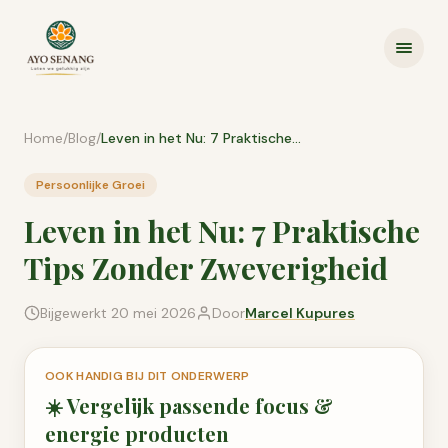
Ga naar inhoud
Home
/
Blog
/
Leven in het Nu: 7 Praktische Tips Zonder Zweverigheid
Persoonlijke Groei
Leven in het Nu: 7 Praktische
Tips Zonder Zweverigheid
Bijgewerkt
20 mei 2026
Door
Marcel Kupures
OOK HANDIG BIJ DIT ONDERWERP
☀️
Vergelijk passende
focus &
energie
producten