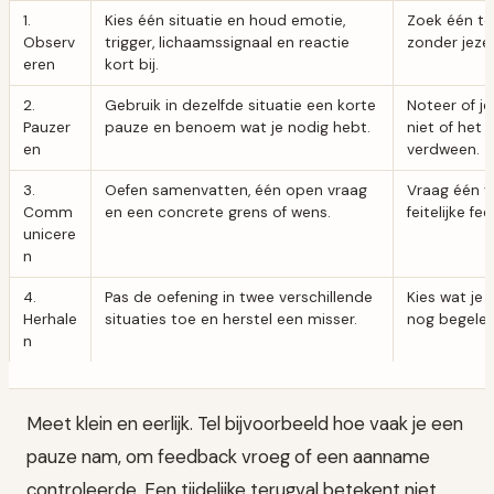
1.
Kies één situatie en houd emotie,
Zoek één t
Observ
trigger, lichaamssignaal en reactie
zonder jezel
eren
kort bij.
2.
Gebruik in dezelfde situatie een korte
Noteer of j
Pauzer
pauze en benoem wat je nodig hebt.
niet of het 
en
verdween.
3.
Oefen samenvatten, één open vraag
Vraag één 
Comm
en een concrete grens of wens.
feitelijke fe
unicere
n
4.
Pas de oefening in twee verschillende
Kies wat je
Herhale
situaties toe en herstel een misser.
nog begelei
n
Meet klein en eerlijk. Tel bijvoorbeeld hoe vaak je een
pauze nam, om feedback vroeg of een aanname
controleerde. Een tijdelijke terugval betekent niet