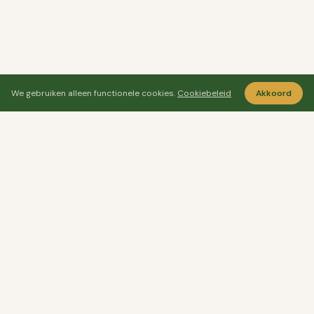
We gebruiken alleen functionele cookies.
Cookiebeleid
Akkoord
Ayo Senang
Ayosenang.nl helpt je rustiger kiezen rond
ontspanning, meditatie en welzijn.