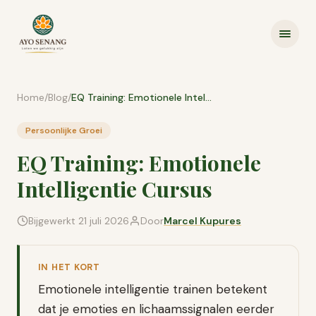
Ga naar inhoud
Home
/
Blog
/
EQ Training: Emotionele Intelligentie Cursus
Persoonlijke Groei
EQ Training: Emotionele
Intelligentie Cursus
Bijgewerkt
21 juli 2026
Door
Marcel Kupures
IN HET KORT
Emotionele intelligentie trainen betekent
dat je emoties en lichaamssignalen eerder