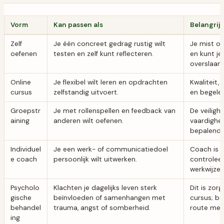
Vorm
Kan passen als
Belangrij
Zelf
Je één concreet gedrag rustig wilt
Je mist on
oefenen
testen en zelf kunt reflecteren.
en kunt je
overslaan.
Online
Je flexibel wilt leren en opdrachten
Kwaliteit,
cursus
zelfstandig uitvoert.
en begelei
Groepstr
Je met rollenspellen en feedback van
De veiligh
aining
anderen wilt oefenen.
vaardighei
bepalend.
Individuel
Je een werk- of communicatiedoel
Coach is 
e coach
persoonlijk wilt uitwerken.
controlee
werkwijze 
Psycholo
Klachten je dagelijks leven sterk
Dit is zo
gische
beïnvloeden of samenhangen met
cursus; b
behandel
trauma, angst of somberheid.
route met 
ing