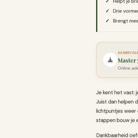
Helpt je br
Drie vorme
Brengt mee
AANBEVOLEN
🧘
Master 
Online ad
Je kent het vast: 
Juist dan helpen 
lichtpuntjes weer 
stappen bouw je e
Dankbaarheid oefen