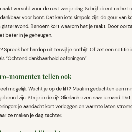
maakt verschil voor de rest van je dag. Schrijf direct na het 
dankbaar voor bent. Dat kan iets simpels zijn: de geur van k
an gisteravond. Benoem kort waarom het je raakt. Door oorz
et beter in je geheugen.
? Spreek het hardop uit terwijl je ontbijt. Of zet een notitie
oals “Ochtend dankbaarheid oefeningen”.
ro-momenten tellen ook
eel mogelijk. Wacht je op de lift? Maak in gedachten een mini
 gebeurd zijn. Sta je in de rij? Glimlach even naar iemand. Da
ningen: je aandacht kort verleggen en warmte laten stromen
ar ze maken je dag zachter.