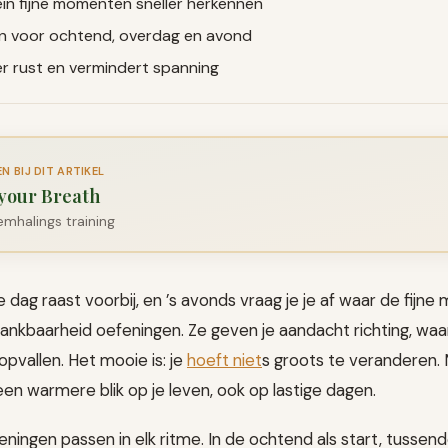
ein fijne momenten sneller herkennen
n voor ochtend, overdag en avond
r rust en vermindert spanning
 BIJ DIT ARTIKEL
your Breath
emhalings training
je dag raast voorbij, en ’s avonds vraag je je af waar de fij
dankbaarheid oefeningen. Ze geven je aandacht richting, waa
opvallen. Het mooie is: je
hoeft niet
s groots te veranderen.
en warmere blik op je leven, ook op lastige dagen.
ingen passen in elk ritme. In de ochtend als start, tussend