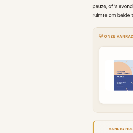
pauze, of ’s avonds
ruimte om beide t
💡 ONZE AANRAD
HANDIG HU