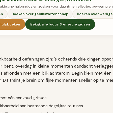
raktische hulpmiddelen zoeken voor dagritme, reflectie, beweging en
en
Boeken over gelukswetenschap
Boeken over werkge
fhulpboeken
Bekijk alle
focus & energie
gidsen
nkbaarheid oefeningen zijn: 's ochtends drie dingen opsch
r bent, overdag in kleine momenten aandacht verleggen 
nds afronden met een blik achterom. Begin klein met één 
ag. Dit traint je brein om fijne momenten sneller op te m
 met één eenvoudig ritueel
kbaarheid aan bestaande dagelijkse routines