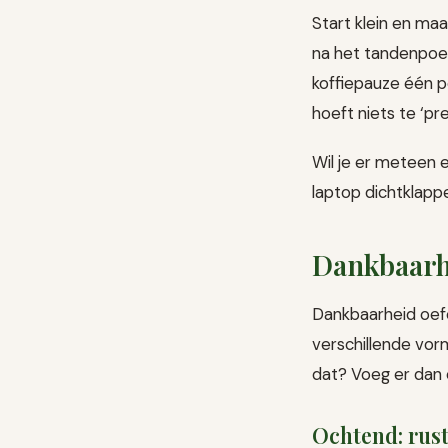
Start klein en maa
na het tandenpoet
koffiepauze één pe
hoeft niets te ‘p
Wil je er meteen e
laptop dichtklapp
Dankbaarh
Dankbaarheid oefen
verschillende vor
dat? Voeg er dan 
Ochtend: rust