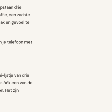
opstaan drie
offie, een zachte
aak en gevoel te
 in je telefoon met
-lijstje van drie
t is óók een van de
. Het zijn