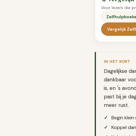
Voor lezers die p
Zelfhulpboek
Vergelijk
Zel
IN HET KORT
Dagelijkse da
dankbaar voo
is, en 's avo
past bij je d
meer rust.
Begin klein
Koppel dan