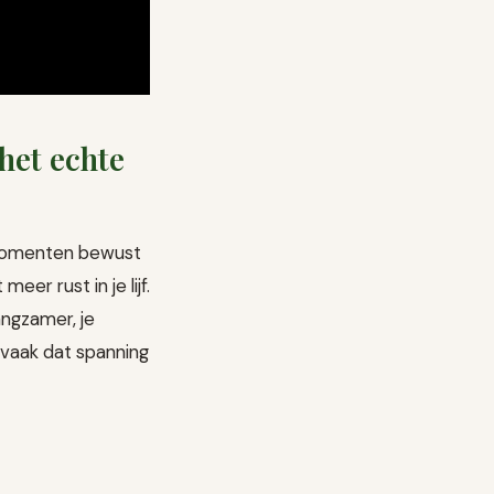
het echte
e momenten bewust
eer rust in je lijf.
angzamer, je
 vaak dat spanning