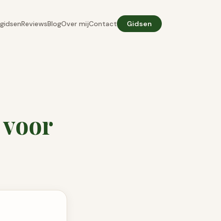
gidsen
Reviews
Blog
Over mij
Contact
Gidsen
 voor