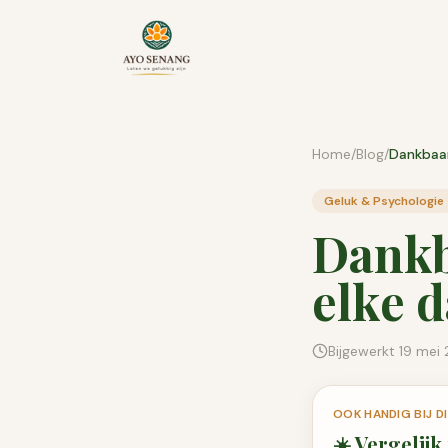
Ga naar inhoud
Home
/
Blog
/
Geluk & Psychologie
Dankb
elke 
Bijgewerkt
19 mei
OOK HANDIG BIJ 
☀️
Vergelijk