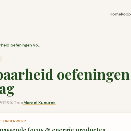
Home
Koop
Dankbaarheid oefeningen voor elke dag
aarheid oefeningen
dag
 2026
Door
Marcel Kupures
DIT ONDERWERP
 passende
focus & energie
producten