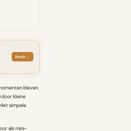
Bekijk →
ne momenten bleven.
rdoor kleine
 Met simpele
oor als mini-