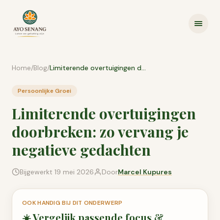
Ga naar inhoud
Home
/
Blog
/
Limiterende overtuigingen doorbreken: zo vervang je negatieve gedachten
Persoonlijke Groei
Limiterende overtuigingen
doorbreken: zo vervang je
negatieve gedachten
Bijgewerkt
19 mei 2026
Door
Marcel Kupures
OOK HANDIG BIJ DIT ONDERWERP
☀️
Vergelijk passende
focus &