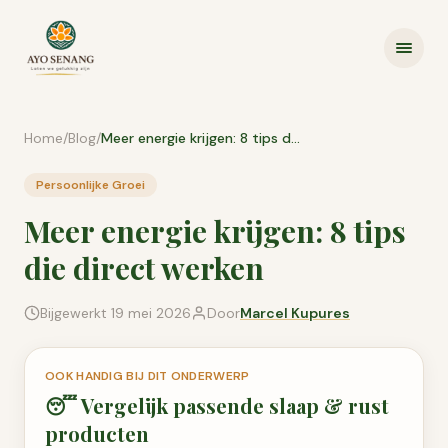
Ga naar inhoud
Home
/
Blog
/
Meer energie krijgen: 8 tips die direct werken
Persoonlijke Groei
Meer energie krijgen: 8 tips
die direct werken
Bijgewerkt
19 mei 2026
Door
Marcel Kupures
OOK HANDIG BIJ DIT ONDERWERP
😴
Vergelijk passende
slaap & rust
producten