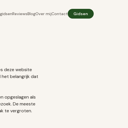
gidsen
Reviews
Blog
Over mij
Contact
Gidsen
ies deze website
 het belangrijk dat
en opgeslagen als
bezoek. De meeste
k te vergroten.