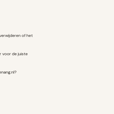
verwijderen of het
.
r voor de juiste
enang.nl?