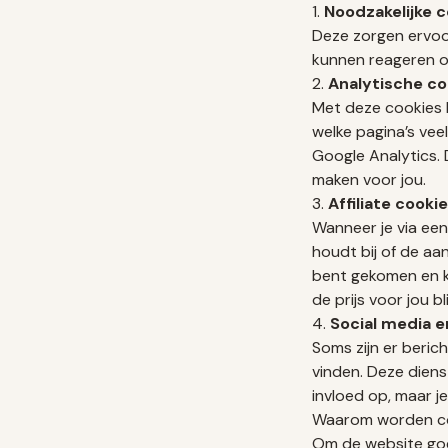
1.
Noodzakelijke 
Deze zorgen ervoo
kunnen reageren o
2.
Analytische co
Met deze cookies k
welke pagina’s vee
Google Analytics. 
maken voor jou.
3.
Affiliate cooki
Wanneer je via een
houdt bij of de aa
bent gekomen en ka
de prijs voor jou bl
4.
Social media e
Soms zijn er beric
vinden. Deze diens
invloed op, maar je
Waarom worden co
Om de website goe