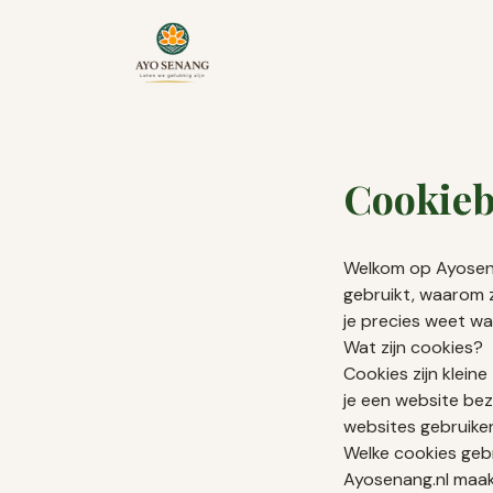
Ga naar inhoud
Cookieb
Welkom op Ayosenan
gebruikt, waarom ze
je precies weet wa
Wat zijn cookies?
Cookies zijn klein
je een website be
websites gebruike
Welke cookies geb
Ayosenang.nl maakt