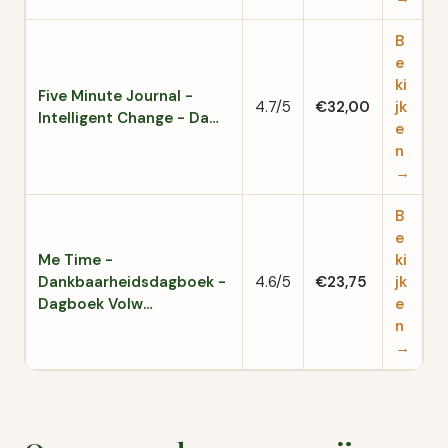
B
e
ki
Five Minute Journal -
4.7/5
€32,00
jk
Intelligent Change - Da…
e
n
→
B
e
Me Time -
ki
Dankbaarheidsdagboek -
4.6/5
€23,75
jk
Dagboek Volw…
e
n
→