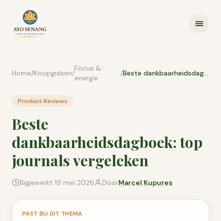
Ga naar inhoud
Focus &
Home
/
Koopgidsen
/
/
Beste dankbaarheidsdagboek: top journals vergeleken
energie
Product Reviews
Beste
dankbaarheidsdagboek: top
journals vergeleken
Bijgewerkt
19 mei 2026
Door
Marcel Kupures
PAST BIJ DIT THEMA