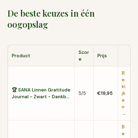
De beste keuzes in één
oogopslag
Scor
Product
Prijs
e
B
e
ki
🏆 SANA Linnen Gratitude
5/5
€19,95
jk
Journal - Zwart - Dankb…
e
n
→
B
e