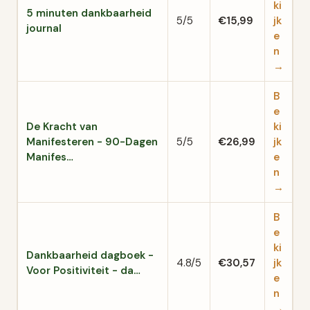
ki
5 minuten dankbaarheid
5/5
€15,99
jk
journal
e
n
→
B
e
De Kracht van
ki
Manifesteren - 90-Dagen
5/5
€26,99
jk
Manifes…
e
n
→
B
e
ki
Dankbaarheid dagboek -
4.8/5
€30,57
jk
Voor Positiviteit - da…
e
n
→