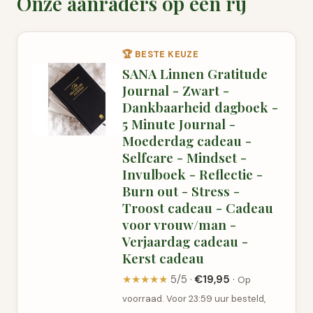
Onze aanraders op een rij
🏆 BESTE KEUZE
SANA Linnen Gratitude
Journal - Zwart -
Dankbaarheid dagboek -
5 Minute Journal -
Moederdag cadeau -
Selfcare - Mindset -
Invulboek - Reflectie -
Burn out - Stress -
Troost cadeau - Cadeau
voor vrouw/man -
Verjaardag cadeau -
Kerst cadeau
★★★★★
5/5 ·
€19,95
·
Op
voorraad. Voor 23:59 uur besteld,