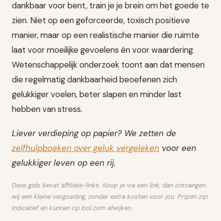
dankbaar voor bent, train je je brein om het goede te
zien. Niet op een geforceerde, toxisch positieve
manier, maar op een realistische manier die ruimte
laat voor moeilijke gevoelens én voor waardering.
Wetenschappelijk onderzoek toont aan dat mensen
die regelmatig dankbaarheid beoefenen zich
gelukkiger voelen, beter slapen en minder last
hebben van stress.
Liever verdieping op papier? We zetten de
zelfhulpboeken over geluk vergeleken
voor een
gelukkiger leven op een rij.
Deze gids bevat affiliate-links. Koop je via een link, dan ontvangen
wij een kleine vergoeding, zonder extra kosten voor jou. Prijzen zijn
indicatief en kunnen op bol.com afwijken.