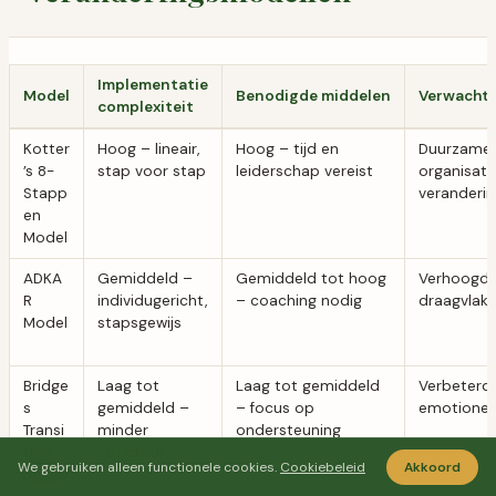
Implementatie
Model
Benodigde middelen
Verwachte
complexiteit
Kotter
Hoog – lineair,
Hoog – tijd en
Duurzame
’s 8-
stap voor stap
leiderschap vereist
organisati
Stapp
veranderin
en
Model
ADKA
Gemiddeld –
Gemiddeld tot hoog
Verhoogd i
R
individugericht,
– coaching nodig
draagvlak
Model
stapsgewijs
Bridge
Laag tot
Laag tot gemiddeld
Verbeterd 
s
gemiddeld –
– focus op
emotionel
Transi
minder
ondersteuning
tion
structuur
We gebruiken alleen functionele cookies.
Cookiebeleid
Akkoord
Model