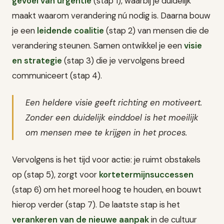
gevoel van urgentie
(stap 1), waarbij je duidelijk
maakt waarom verandering nú nodig is. Daarna bouw
je een
leidende coalitie
(stap 2) van mensen die de
verandering steunen. Samen ontwikkel je een
visie
en strategie
(stap 3) die je vervolgens breed
communiceert (stap 4).
Een heldere visie geeft richting en motiveert.
Zonder een duidelijk einddoel is het moeilijk
om mensen mee te krijgen in het proces.
Vervolgens is het tijd voor actie: je ruimt obstakels
op (stap 5), zorgt voor
kortetermijnsuccessen
(stap 6) om het moreel hoog te houden, en bouwt
hierop verder (stap 7). De laatste stap is het
verankeren van de nieuwe aanpak
in de cultuur