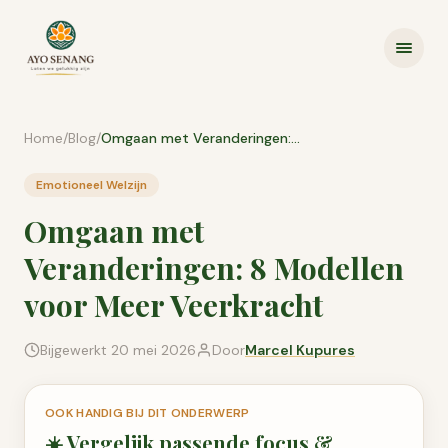
Ga naar inhoud
Home
/
Blog
/
Omgaan met Veranderingen: 8 Modellen voor Meer Veerkracht
Emotioneel Welzijn
Omgaan met
Veranderingen: 8 Modellen
voor Meer Veerkracht
Bijgewerkt
20 mei 2026
Door
Marcel Kupures
OOK HANDIG BIJ DIT ONDERWERP
☀️
Vergelijk passende
focus &