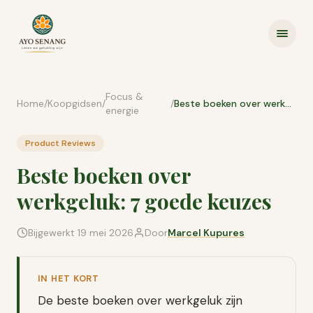
Ga naar inhoud
Focus &
Home
/
Koopgidsen
/
/
Beste boeken over werkgeluk: 7 goede keuzes
energie
Product Reviews
Beste boeken over
werkgeluk: 7 goede keuzes
Bijgewerkt
19 mei 2026
Door
Marcel Kupures
IN HET KORT
De beste boeken over werkgeluk zijn