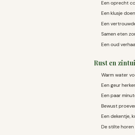
Een oprecht co
Een klusje doe
Een vertrouwde
Samen eten zond
Een oud verhaal
Rust en zintu
Warm water voe
Een geur herke
Een paar minut
Bewust proeven 
Een dekentje, k
De stilte hore