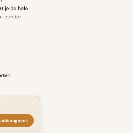
f
t je de hele
e, zonder
erken.
heidsdagboek