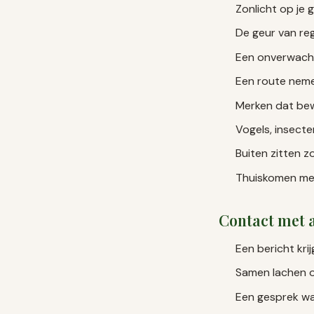
Zonlicht op je 
De geur van re
Een onverwacht 
Een route nemen
Merken dat bew
Vogels, insecten
Buiten zitten z
Thuiskomen met 
Contact met 
Een bericht kri
Samen lachen o
Een gesprek waa