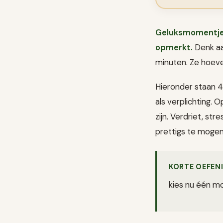
Geluksmomentjes z
opmerkt.
Denk aa
minuten. Ze hoeven
Hieronder staan 4
als verplichting.
zijn. Verdriet, s
prettigs te moge
KORTE OEFEN
kies nu één mo