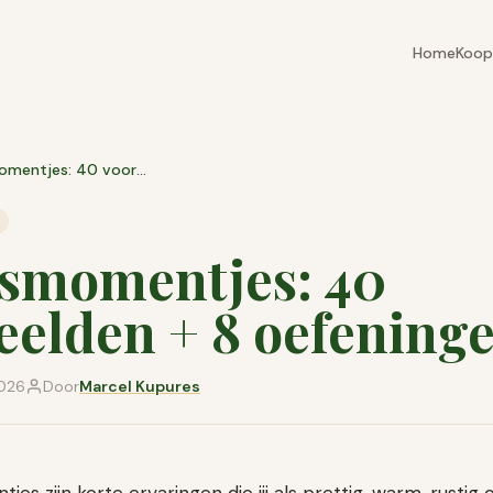
Home
Koop
Geluksmomentjes: 40 voorbeelden + 8 oefeningen
smomentjes: 40
eelden + 8 oefening
2026
Door
Marcel Kupures