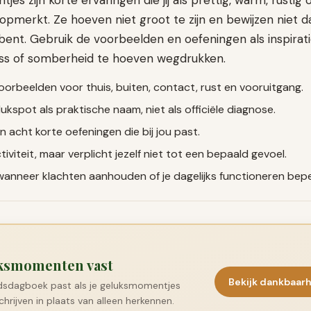
s zijn korte ervaringen die jij als prettig, warm, rustig o
opmerkt. Ze hoeven niet groot te zijn en bewijzen niet da
bent. Gebruik de voorbeelden en oefeningen als inspirati
ress of somberheid te hoeven wegdrukken.
oorbeelden voor thuis, buiten, contact, rust en vooruitgang.
ukspot als praktische naam, niet als officiële diagnose.
n acht korte oefeningen die bij jou past.
tiviteit, maar verplicht jezelf niet tot een bepaald gevoel.
wanneer klachten aanhouden of je dagelijks functioneren bep
uksmomenten vast
Bekijk dankbaar
dsdagboek past als je geluksmomentjes
chrijven in plaats van alleen herkennen.