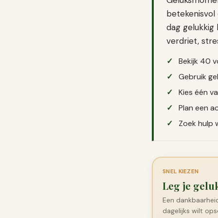
Geluksmomentje
betekenisvol 
dag gelukkig 
verdriet, st
Bekijk 40 v
Gebruik gel
Kies één va
Plan een ac
Zoek hulp 
SNEL KIEZEN
Leg je gel
Een dankbaarhei
dagelijks wilt ops