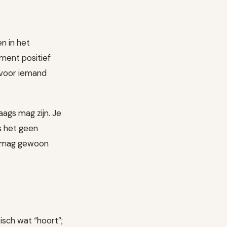
n in het
oment positief
 voor iemand
aags mag zijn. Je
is het geen
s mag gewoon
isch wat “hoort”;