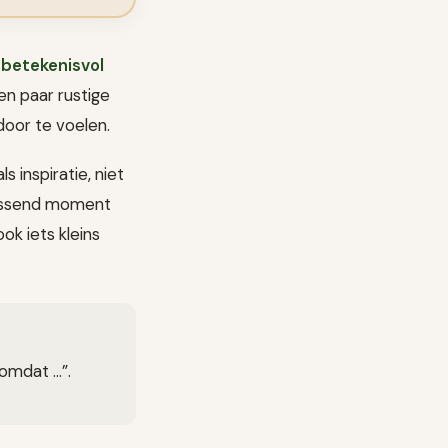
f betekenisvol
en paar rustige
door te voelen.
 inspiratie, niet
 passend moment
ok iets kleins
 omdat …”.