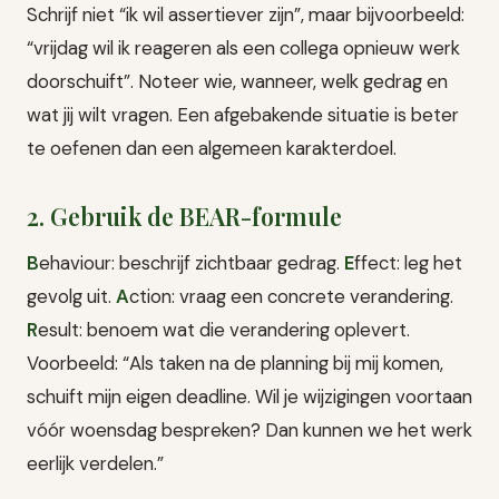
Schrijf niet “ik wil assertiever zijn”, maar bijvoorbeeld:
“vrijdag wil ik reageren als een collega opnieuw werk
doorschuift”. Noteer wie, wanneer, welk gedrag en
wat jij wilt vragen. Een afgebakende situatie is beter
te oefenen dan een algemeen karakterdoel.
2. Gebruik de BEAR-formule
B
ehaviour: beschrijf zichtbaar gedrag.
E
ffect: leg het
gevolg uit.
A
ction: vraag een concrete verandering.
R
esult: benoem wat die verandering oplevert.
Voorbeeld: “Als taken na de planning bij mij komen,
schuift mijn eigen deadline. Wil je wijzigingen voortaan
vóór woensdag bespreken? Dan kunnen we het werk
eerlijk verdelen.”