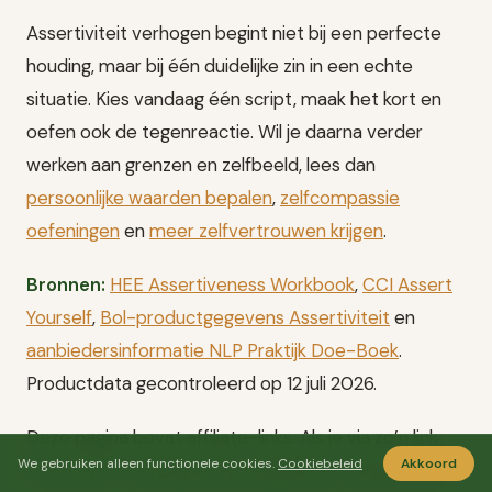
Assertiviteit verhogen begint niet bij een perfecte
houding, maar bij één duidelijke zin in een echte
situatie. Kies vandaag één script, maak het kort en
oefen ook de tegenreactie. Wil je daarna verder
werken aan grenzen en zelfbeeld, lees dan
persoonlijke waarden bepalen
,
zelfcompassie
oefeningen
en
meer zelfvertrouwen krijgen
.
Bronnen:
HEE Assertiveness Workbook
,
CCI Assert
Yourself
,
Bol-productgegevens Assertiviteit
en
aanbiedersinformatie NLP Praktijk Doe-Boek
.
Productdata gecontroleerd op 12 juli 2026.
Deze pagina bevat affiliate-links. Als je via zo’n link
We gebruiken alleen functionele cookies.
Cookiebeleid
Akkoord
iets koopt, ontvangen wij mogelijk een vergoeding