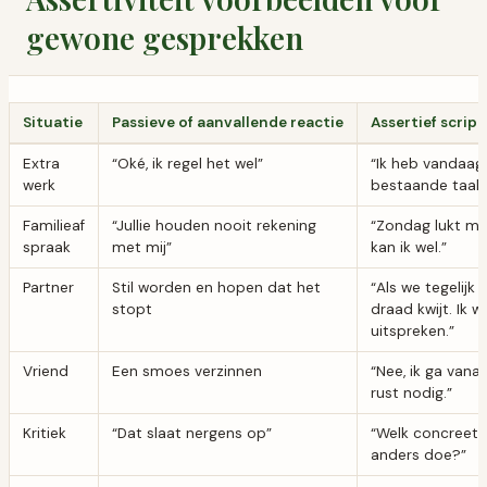
gewone gesprekken
Situatie
Passieve of aanvallende reactie
Assertief script
Extra
“Oké, ik regel het wel”
“Ik heb vandaag
werk
bestaande taak
Familieaf
“Jullie houden nooit rekening
“Zondag lukt mi
spraak
met mij”
kan ik wel.”
Partner
Stil worden en hopen dat het
“Als we tegelijk 
stopt
draad kwijt. Ik 
uitspreken.”
Vriend
Een smoes verzinnen
“Nee, ik ga vana
rust nodig.”
Kritiek
“Dat slaat nergens op”
“Welk concreet g
anders doe?”