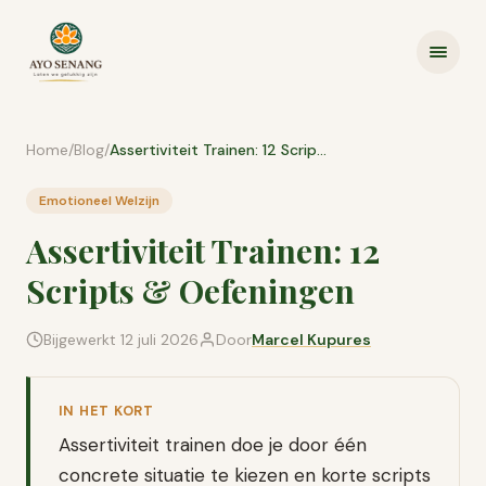
Ga naar inhoud
Home
/
Blog
/
Assertiviteit Trainen: 12 Scripts & Oefeningen
Emotioneel Welzijn
Assertiviteit Trainen: 12
Scripts & Oefeningen
Bijgewerkt
12 juli 2026
Door
Marcel Kupures
IN HET KORT
Assertiviteit trainen doe je door één
concrete situatie te kiezen en korte scripts