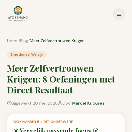
Ga naar inhoud
Home
/
Blog
/
Meer Zelfvertrouwen Krijgen: 8 Oefeningen met Direct Resultaat
Emotioneel Welzijn
Meer Zelfvertrouwen
Krijgen: 8 Oefeningen met
Direct Resultaat
Bijgewerkt
20 mei 2026
Door
Marcel Kupures
OOK HANDIG BIJ DIT ONDERWERP
☀️
Vergelijk passende
focus &