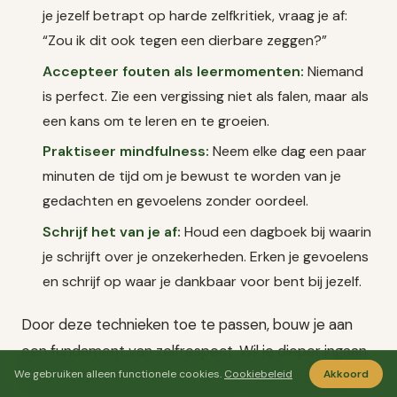
je jezelf betrapt op harde zelfkritiek, vraag je af:
“Zou ik dit ook tegen een dierbare zeggen?”
Accepteer fouten als leermomenten:
Niemand
is perfect. Zie een vergissing niet als falen, maar als
een kans om te leren en te groeien.
Praktiseer mindfulness:
Neem elke dag een paar
minuten de tijd om je bewust te worden van je
gedachten en gevoelens zonder oordeel.
Schrijf het van je af:
Houd een dagboek bij waarin
je schrijft over je onzekerheden. Erken je gevoelens
en schrijf op waar je dankbaar voor bent bij jezelf.
Door deze technieken toe te passen, bouw je aan
een fundament van zelfrespect. Wil je dieper ingaan
We gebruiken alleen functionele cookies.
Cookiebeleid
Akkoord
op dit onderwerp, dan kun je hier meer lezen over