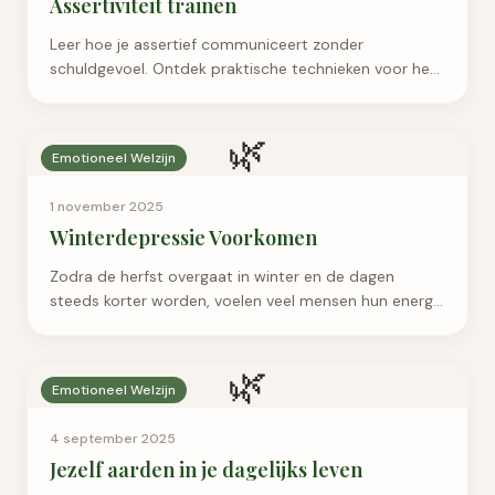
Assertiviteit trainen
Leer hoe je assertief communiceert zonder
schuldgevoel. Ontdek praktische technieken voor het
stellen van grenzen, nee zeggen en zelfverzekerd
communiceren in werk en privé.
🌿
Emotioneel Welzijn
1 november 2025
Winterdepressie Voorkomen
Zodra de herfst overgaat in winter en de dagen
steeds korter worden, voelen veel mensen hun energie
en motivatie wegzakken. Wat begint als een lichte
vermoei...
🌿
Emotioneel Welzijn
4 september 2025
Jezelf aarden in je dagelijks leven