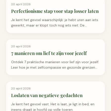
Emotioneel Welzijn
20 april 2026
Perfectionisme stap voor stap losser laten
Je kent het gevoel waarschijnlijk: je hebt uren aan iets
gewerkt, maar er klopt toch nog iets niet. De
formulering kan scherper, de structuur mist iets, de
d...
Emotioneel Welzijn
20 april 2026
7 manieren om lief te zijn voor jezelf
Ontdek 7 praktische manieren voor lief zijn voor jezelf.
Leer hoe je met zelfcompassie en gezonde grenzen
meer rust en geluk in je leven brengt.
Emotioneel Welzijn
20 april 2026
Loslaten van negatieve gedachten
Je kent het gevoel vast. Het is laat, je ligt in bed, en
ineens draait je hoofd op volle toeren.