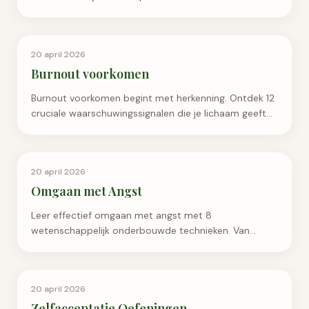
Emotioneel Welzijn
20 april 2026
Burnout voorkomen
Burnout voorkomen begint met herkenning. Ontdek 12
cruciale waarschuwingssignalen die je lichaam geeft
en leer tijdig in te grijpen voor het te laat is.
Emotioneel Welzijn
20 april 2026
Omgaan met Angst
Leer effectief omgaan met angst met 8
wetenschappelijk onderbouwde technieken. Van
ademhaling tot cognitieve herstructurering, voor
directe en langdurige verlichting.
Emotioneel Welzijn
20 april 2026
Zelfacceptatie Oefeningen