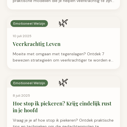
praktische modellen die je helpen veerkrachtig te zijn
in je werk en leven. Start vandaag nog!
🌿
Emotioneel Welzijn
10 juli 2025
Veerkrachtig Leven
Moeite met omgaan met tegenslagen? Ontdek 7
bewezen strategieën om veerkrachtiger te worden en
sterker uit elke uitdaging te komen. Lees nu!
🌿
Emotioneel Welzijn
8 juli 2025
Hoe stop ik piekeren? Krijg eindelijk rust
in je hoofd
Vraag je je af hoe stop ik piekeren? Ontdek praktische
tips en technieken om die gedachtenmolen te