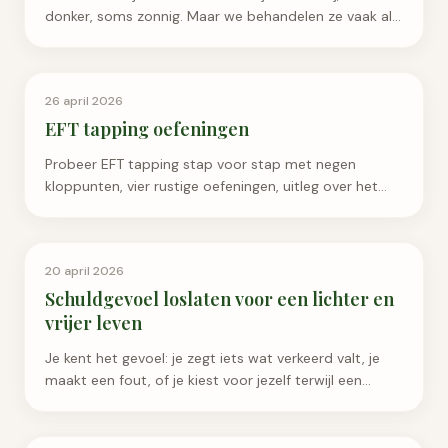
donker, soms zonnig. Maar we behandelen ze vaak als
feiten in…
Emotioneel Welzijn
26 april 2026
EFT tapping oefeningen
Probeer EFT tapping stap voor stap met negen
kloppunten, vier rustige oefeningen, uitleg over het
onderzoek en duidelijke grenzen voor veilig gebruik.
Emotioneel Welzijn
20 april 2026
Schuldgevoel loslaten voor een lichter en
vrijer leven
Je kent het gevoel: je zegt iets wat verkeerd valt, je
maakt een fout, of je kiest voor jezelf terwijl een
ander dat van jou verwacht, en dan begint het. Ee...