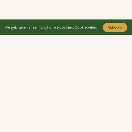
We gebruiken alleen functionele cookies.
Cookiebeleid
Akkoord
Ayo Senang
Ayosenang.nl helpt je rustiger kiezen rond
ontspanning, meditatie en welzijn.
CATEGORIEËN
🌬️
Ademhaling & Ontspanning