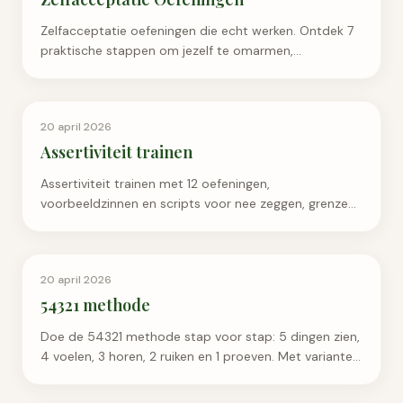
Zelfacceptatie oefeningen die echt werken. Ontdek 7
praktische stappen om jezelf te omarmen,
perfectionisme los te laten en innerlijke rust te vinden.
Emotioneel Welzijn
20 april 2026
Assertiviteit trainen
Assertiviteit trainen met 12 oefeningen,
voorbeeldzinnen en scripts voor nee zeggen, grenzen
aangeven, feedback en rustig opkomen voor jezelf.
Emotioneel Welzijn
20 april 2026
54321 methode
Doe de 54321 methode stap voor stap: 5 dingen zien,
4 voelen, 3 horen, 2 ruiken en 1 proeven. Met varianten,
grenzen en hulp bij paniek.