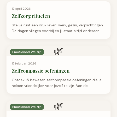
Emotioneel Welzijn
17 april 2026
Zelfzorg rituelen
Stel je runt een druk leven: werk, gezin, verplichtingen.
De dagen vliegen voorbij en jij staat altijd onderaan
je…
🌿
Emotioneel Welzijn
17 februari 2026
Zelfcompassie oefeningen
Ontdek 15 bewezen zelfcompassie oefeningen die je
helpen vriendelijker voor jezelf te zijn. Van de
zelfcompassie pauze tot compassievolle meditaties –
praktische technieken voor meer zelfacceptatie en
🌿
innerlijke rust.
Emotioneel Welzijn