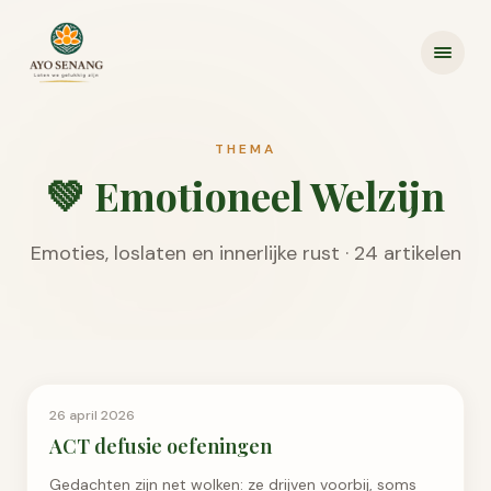
Ga naar inhoud
THEMA
💚
Emotioneel Welzijn
Emoties, loslaten en innerlijke rust
·
24
artikel
en
Emotioneel Welzijn
26 april 2026
ACT defusie oefeningen
Gedachten zijn net wolken: ze drijven voorbij, soms