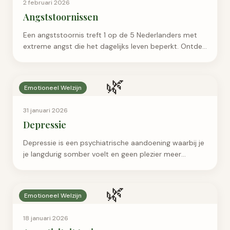
2 februari 2026
Angststoornissen
Een angststoornis treft 1 op de 5 Nederlanders met
extreme angst die het dagelijks leven beperkt. Ontdek
de 7 meest voorkomende soorten, herken de signalen
en leer welke behandelingen echt werken.
🌿
Emotioneel Welzijn
31 januari 2026
Depressie
Depressie is een psychiatrische aandoening waarbij je
je langdurig somber voelt en geen plezier meer
beleeft. Het beïnvloedt je dagelijks leven en is meer
dan een dipje. Ontdek de symptomen, oorzaken en
🌿
welke behandelingen echt werken.
Emotioneel Welzijn
18 januari 2026