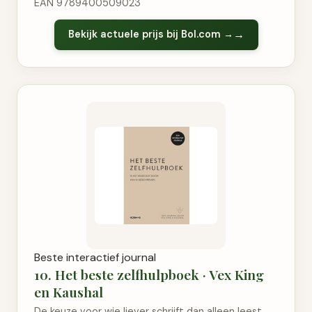
EAN 9789400509023
Bekijk actuele prijs bij Bol.com →
Beste interactief journal
10. Het beste zelfhulpboek · Vex King
en Kaushal
De keuze voor wie liever schrijft dan alleen leest.