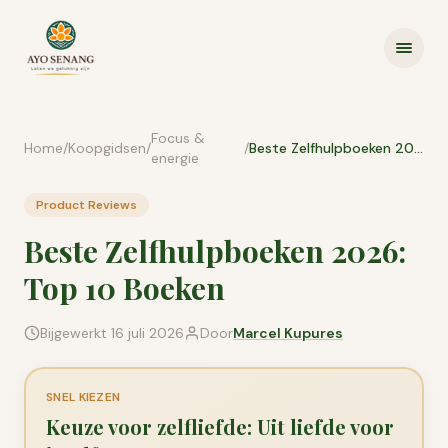
Ga naar inhoud
Focus &
Home
/
Koopgidsen
/
/
Beste Zelfhulpboeken 2026: Top 10 Boeken
energie
Product Reviews
Beste Zelfhulpboeken 2026:
Top 10 Boeken
Bijgewerkt
16 juli 2026
Door
Marcel Kupures
SNEL KIEZEN
Keuze voor zelfliefde: Uit liefde voor