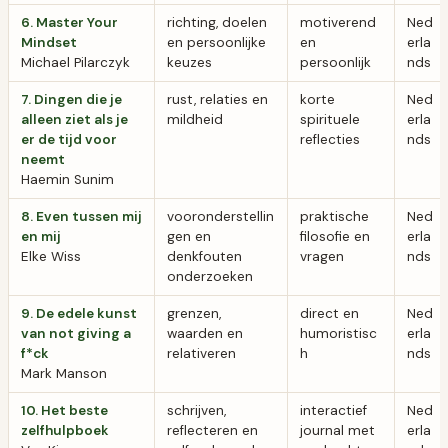
6. Master Your
richting, doelen
motiverend
Ned
Mindset
en persoonlijke
en
erla
Michael Pilarczyk
keuzes
persoonlijk
nds
7. Dingen die je
rust, relaties en
korte
Ned
alleen ziet als je
mildheid
spirituele
erla
er de tijd voor
reflecties
nds
neemt
Haemin Sunim
8. Even tussen mij
vooronderstellin
praktische
Ned
en mij
gen en
filosofie en
erla
Elke Wiss
denkfouten
vragen
nds
onderzoeken
9. De edele kunst
grenzen,
direct en
Ned
van not giving a
waarden en
humoristisc
erla
f*ck
relativeren
h
nds
Mark Manson
10. Het beste
schrijven,
interactief
Ned
zelfhulpboek
reflecteren en
journal met
erla