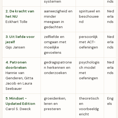
systemen
nds
2. De kracht van
aanwezigheid en
spiritueel en
Ned
het NU
minder
beschouwe
erla
Eckhart Tolle
meegaan in
nd
nds
gedachten
3. Uit liefde voor
zelfliefde en
persoonlijk
Ned
jezelf
omgaan met
met ACT-
erla
Gijs Jansen
moeilijke
oefeningen
nds
gevoelens
4. Patronen
gedragspatrone
psychologis
Ned
doorbreken
n herkennen en
ch model
erla
Hannie van
onderzoeken
met
nds
Genderen, Gitta
oefeningen
Jacob en Laura
Seebauer
5. Mindset -
groeidenken,
theoretisch
Eng
Updated Edition
leren en
en
els
Carol S. Dweck
presteren
voorbeeldg
ericht