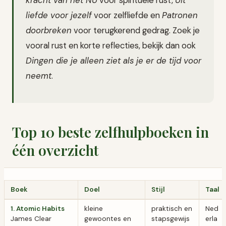
kracht van het NU
voor spirituele rust,
Uit
liefde voor jezelf
voor zelfliefde en
Patronen
doorbreken
voor terugkerend gedrag. Zoek je
vooral rust en korte reflecties, bekijk dan ook
Dingen die je alleen ziet als je er de tijd voor
neemt
.
Top 10 beste zelfhulpboeken in
één overzicht
Boek
Doel
Stijl
Taal
1. Atomic Habits
kleine
praktisch en
Ned
James Clear
gewoontes en
stapsgewijs
erla