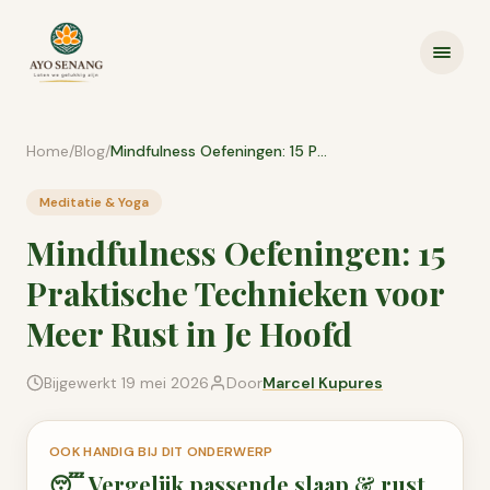
Ga naar inhoud
Home
/
Blog
/
Mindfulness Oefeningen: 15 Praktische Technieken voor Meer Rust in Je Hoofd
Meditatie & Yoga
Mindfulness Oefeningen: 15
Praktische Technieken voor
Meer Rust in Je Hoofd
Bijgewerkt
19 mei 2026
Door
Marcel Kupures
OOK HANDIG BIJ DIT ONDERWERP
😴
Vergelijk passende
slaap & rust