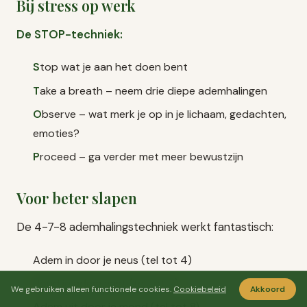
Bij stress op werk
De STOP-techniek:
S
top wat je aan het doen bent
T
ake a breath – neem drie diepe ademhalingen
O
bserve – wat merk je op in je lichaam, gedachten,
emoties?
P
roceed – ga verder met meer bewustzijn
Voor beter slapen
De 4-7-8 ademhalingstechniek werkt fantastisch:
Adem in door je neus (tel tot 4)
Houd je adem vast (tel tot 7)
We gebruiken alleen functionele cookies.
Cookiebeleid
Akkoord
Adem uit door je mond (tel tot 8)