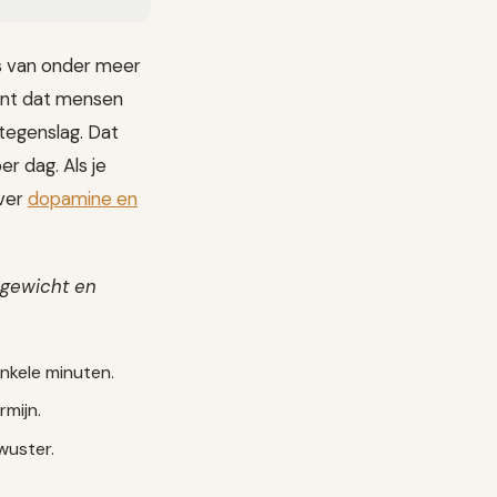
es van onder meer
tent dat mensen
 tegenslag. Dat
r dag. Als je
over
dopamine en
 gewicht en
nkele minuten.
mijn.
wuster.