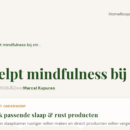
Home
Koop
Hoe helpt mindfulness bij stress
lpt mindfulness bij 
 2026
Door
Marcel Kupures
DIT ONDERWERP
jk passende
slaap & rust
producten
un slaapkamer rustiger willen maken en direct producten willen vergel