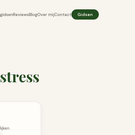
gidsen
Reviews
Blog
Over mij
Contact
Gidsen
stress
ijken.