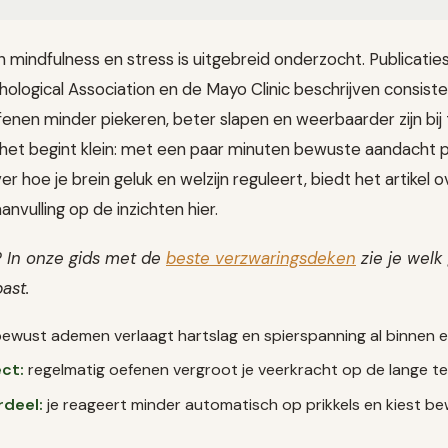
 mindfulness en stress is uitgebreid onderzocht. Publicati
ological Association en de Mayo Clinic beschrijven consis
fenen minder piekeren, beter slapen en weerbaarder zijn bij
 het begint klein: met een paar minuten bewuste aandacht pe
er hoe je brein geluk en welzijn reguleert, biedt het artikel 
nvulling op de inzichten hier.
? In onze gids met de
beste verzwaringsdeken
zie je welk
past.
ewust ademen verlaagt hartslag en spierspanning al binnen e
ct:
regelmatig oefenen vergroot je veerkracht op de lange ter
rdeel:
je reageert minder automatisch op prikkels en kiest be