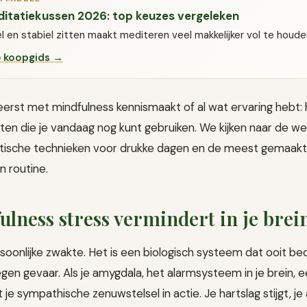
itatiekussen 2026: top keuzes vergeleken
 en stabiel zitten maakt mediteren veel makkelijker vol te houde
e koopgids →
eerst met mindfulness kennismaakt of al wat ervaring hebt: h
en die je vandaag nog kunt gebruiken. We kijken naar de w
tische technieken voor drukke dagen en de meest gemaakte
 routine.
lness stress vermindert in je brei
rsoonlijke zwakte. Het is een biologisch systeem dat ooit b
en gevaar. Als je amygdala, het alarmsysteem in je brein, e
 je sympathische zenuwstelsel in actie. Je hartslag stijgt, j