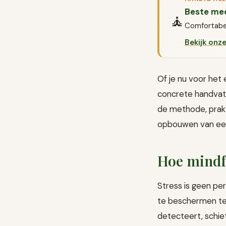
Beste med
🧘
Comfortabel
Bekijk onz
Of je nu voor het 
concrete handvatt
de methode, prak
opbouwen van een
Hoe mindfu
Stress is geen pe
te beschermen teg
detecteert, schiet