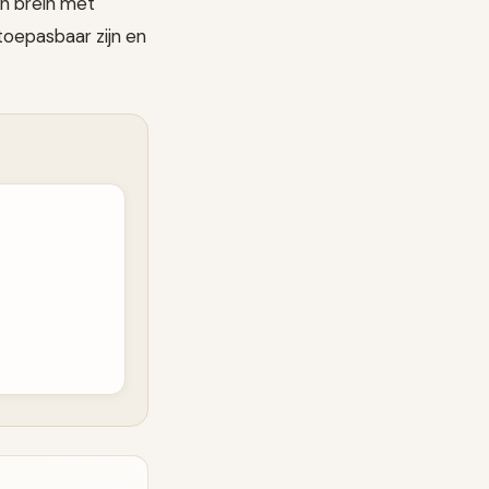
en brein met
 toepasbaar zijn en