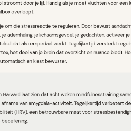
ol stroomt door je lijf. Handig als je moet vluchten voor een
ilbox overloopt.
 je om die stressreactie te reguleren. Door bewust aandach
 je ademhaling, je lichaamsgevoel, je gedachten, activeer j
elsel dat als rempedaal werkt. Tegelijkertijd versterkt rege
tex, het deel van je brein dat overzicht en nuance biedt. Het
utomatisch en kiest bewuster.
 Harvard laat zien dat acht weken mindfulnesstraining sa
fname van amygdala-activiteit. Tegelijkertijd verbetert de
abiliteit (HRV), een betrouwbare maat voor stressbestendig
e beoefening.