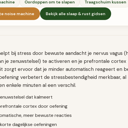
machine
Oordoppen om te slapen
Traagschuim kussen
te noise machine
Bekijk alle
slaap & rust
gidsen
elpt bij stress door bewuste aandacht je nervus vagus (
 je zenuwstelsel) te activeren en je prefrontale cortex 
it zorgt ervoor dat je minder automatisch reageert en b
oefening verbetert de stressbestendigheid merkbaar, al
n enkele minuten al een verschil.
zenuwstelsel dat kalmeert
prefrontale cortex door oefening
omatische, meer bewuste reacties
korte dagelijkse oefeningen