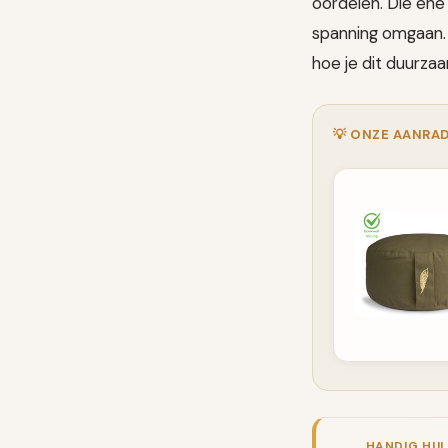
oordelen. Die ene
spanning omgaan. I
hoe je dit duurza
💡 ONZE AANRAD
HANDIG HU