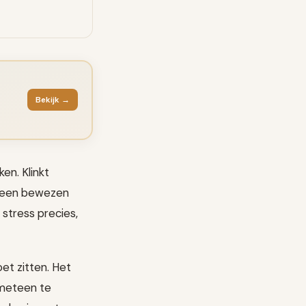
Bekijk →
en. Klinkt
r een bewezen
stress precies,
et zitten. Het
 meteen te