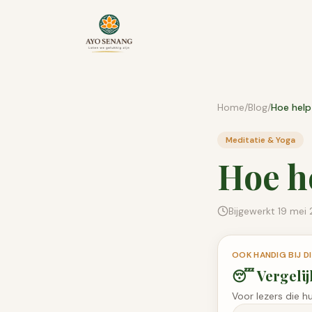
Ga naar inhoud
Home
/
Blog
/
Meditatie & Yoga
Hoe he
Bijgewerkt
19 mei
OOK HANDIG BIJ 
😴
Vergeli
Voor lezers die h