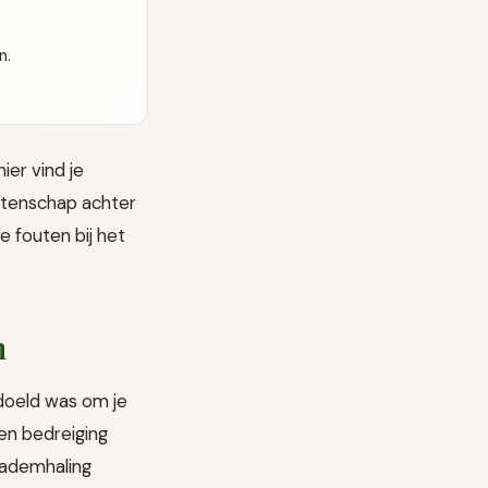
n.
ier vind je
etenschap achter
 fouten bij het
n
edoeld was om je
en bedreiging
e ademhaling