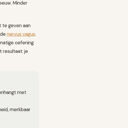
 leeuw. Minder
t te geven aan
e de
nervus vagus
.
lmatige oefening
 resultaat: je
menhangt met
heid, merkbaar