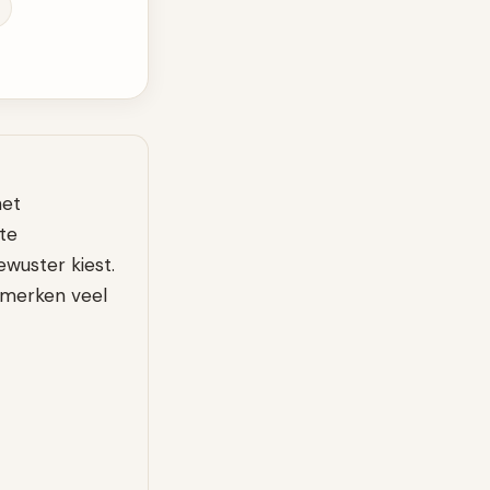
het
te
ewuster kiest.
 merken veel