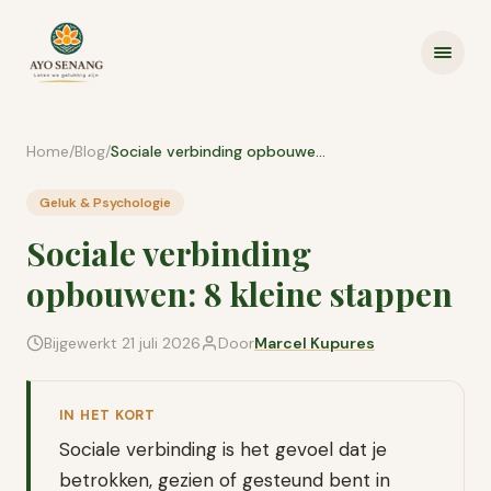
Ga naar inhoud
Home
/
Blog
/
Sociale verbinding opbouwen: 8 kleine stappen
Geluk & Psychologie
Sociale verbinding
opbouwen: 8 kleine stappen
Bijgewerkt
21 juli 2026
Door
Marcel Kupures
IN HET KORT
Sociale verbinding is het gevoel dat je
betrokken, gezien of gesteund bent in