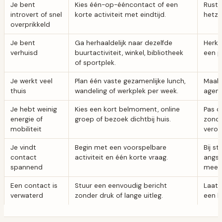
Je bent
Kies één-op-ééncontact of een
Rust 
introvert of snel
korte activiteit met eindtijd.
hetze
overprikkeld
Je bent
Ga herhaaldelijk naar dezelfde
Herke
verhuisd
buurtactiviteit, winkel, bibliotheek
een p
of sportplek.
Je werkt veel
Plan één vaste gezamenlijke lunch,
Maak 
thuis
wandeling of werkplek per week.
agen
Je hebt weinig
Kies een kort belmoment, online
Pas d
energie of
groep of bezoek dichtbij huis.
zonde
mobiliteit
veron
Je vindt
Begin met een voorspelbare
Bij s
contact
activiteit en één korte vraag.
angst
spannend
meed
Een contact is
Stuur een eenvoudig bericht
Laat 
verwaterd
zonder druk of lange uitleg.
een l