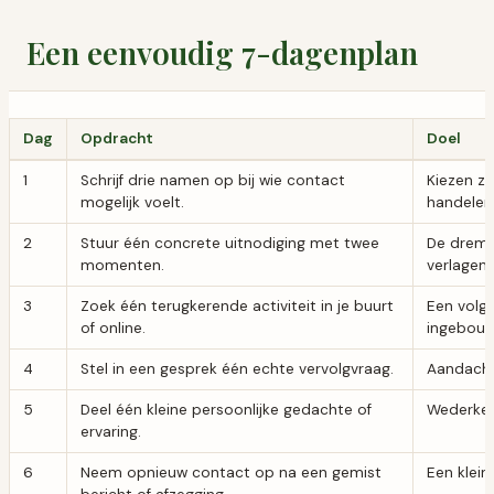
Een eenvoudig 7-dagenplan
Dag
Opdracht
Doel
1
Schrijf drie namen op bij wie contact
Kiezen z
mogelijk voelt.
handelen
2
Stuur één concrete uitnodiging met twee
De dremp
momenten.
verlagen.
3
Zoek één terugkerende activiteit in je buurt
Een volg
of online.
ingebou
4
Stel in een gesprek één echte vervolgvraag.
Aandacht
5
Deel één kleine persoonlijke gedachte of
Wederker
ervaring.
6
Neem opnieuw contact op na een gemist
Een klein