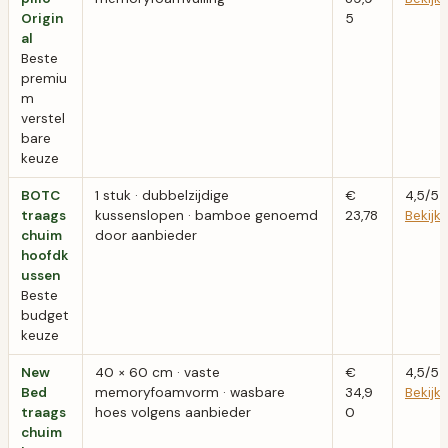
Origin
5
al
Beste
premiu
m
verstel
bare
keuze
BOTC
1 stuk · dubbelzijdige
€
4,5/5
traags
kussenslopen · bamboe genoemd
23,78
Bekij
chuim
door aanbieder
hoofdk
ussen
Beste
budget
keuze
New
40 × 60 cm · vaste
€
4,5/5
Bed
memoryfoamvorm · wasbare
34,9
Bekij
traags
hoes volgens aanbieder
0
chuim