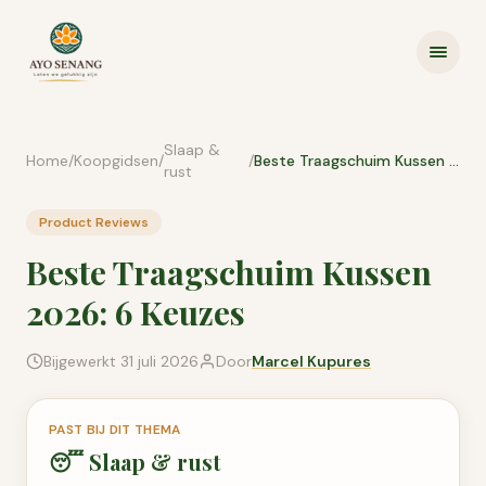
Ga naar inhoud
Slaap &
Home
/
Koopgidsen
/
/
Beste Traagschuim Kussen 2026: 6 Keuzes
rust
Product Reviews
Beste Traagschuim Kussen
2026: 6 Keuzes
Bijgewerkt
31 juli 2026
Door
Marcel Kupures
PAST BIJ DIT THEMA
😴
Slaap & rust