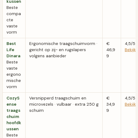
kussen
Beste
compa
cte
vaste
vorm
Best
Ergonomische traagschuimvorm ·
€
4,5/5
Life
gericht op zij- en rugslapers
46,9
Bekij
Dinara
volgens aanbieder
9
Beste
vaste
ergono
mische
vorm
CozyS
Versnipperd traagschuim en
€
4,5/5
ense
microvezels · vulbaar · extra 250 g
34,9
Bekij
traags
schuim
9
chuim
hoofdk
ussen
Beste