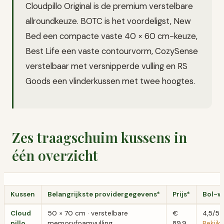
Cloudpillo Original is de premium verstelbare
allroundkeuze. BOTC is het voordeligst, New
Bed een compacte vaste 40 × 60 cm-keuze,
Best Life een vaste contourvorm, CozySense
verstelbaar met versnipperde vulling en RS
Goods een vlinderkussen met twee hoogtes.
Zes traagschuim kussens in
één overzicht
Kussen
Belangrijkste providergegevens*
Prijs*
Bol-w
Cloud
50 × 70 cm · verstelbare
€
4,5/5
pillo
memoryfoamvulling
89,9
Bekij