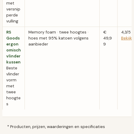
met
versnip
perde
vulling
RS
Memory foam · twee hoogtes ·
€
4,3/5
Goods
hoes met 95% katoen volgens
49,9
Bekij
ergon
aanbieder
9
omisch
vlinder
kussen
Beste
vlinder
vorm
met
twee
hoogte
s
* Producten, prijzen, waarderingen en specificaties