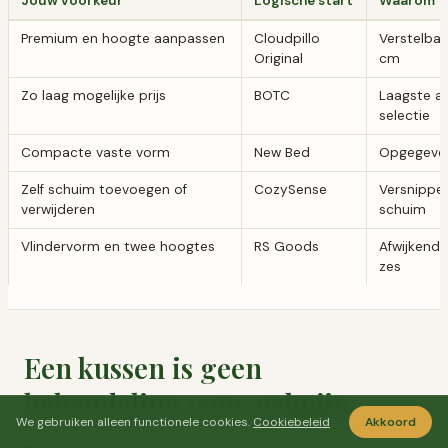
Jouw voorkeur
Logische start
Waarom
Premium en hoogte aanpassen
Cloudpillo
Verstelbar
Original
cm
Zo laag mogelijke prijs
BOTC
Laagste ac
selectie
Compacte vaste vorm
New Bed
Opgegeve
Zelf schuim toevoegen of
CozySense
Versnipper
verwijderen
schuim
Vlindervorm en twee hoogtes
RS Goods
Afwijkend
zes
Een kussen is geen
behandeling voor nekpijn
We gebruiken alleen functionele cookies.
Cookiebeleid
Akkoord