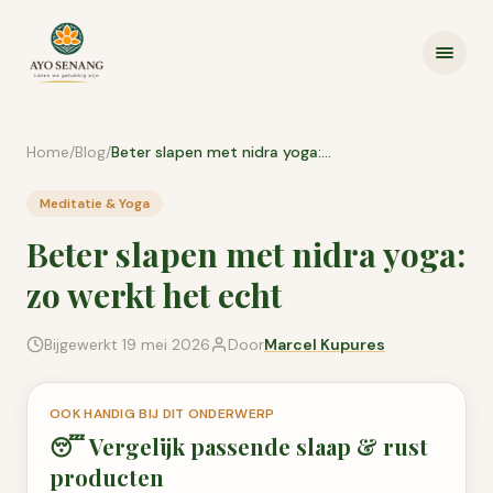
Ga naar inhoud
Home
/
Blog
/
Beter slapen met nidra yoga: zo werkt het echt
Meditatie & Yoga
Beter slapen met nidra yoga:
zo werkt het echt
Bijgewerkt
19 mei 2026
Door
Marcel Kupures
OOK HANDIG BIJ DIT ONDERWERP
😴
Vergelijk passende
slaap & rust
producten