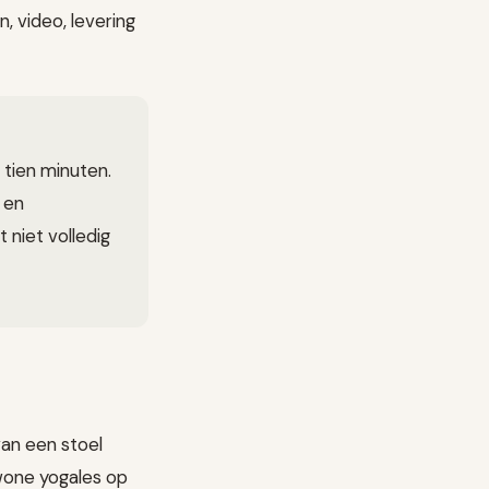
 video, levering
 tien minuten.
s en
 niet volledig
van een stoel
ewone yogales op