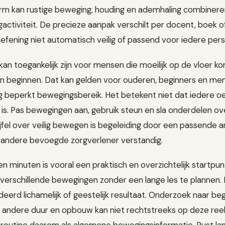
m kan rustige beweging, houding en ademhaling combineren,
tiviteit. De precieze aanpak verschilt per docent, boek 
efening niet automatisch veilig of passend voor iedere pers
an toegankelijk zijn voor mensen die moeilijk op de vloer k
ein beginnen. Dat kan gelden voor ouderen, beginners en m
urig beperkt bewegingsbereik. Het betekent niet dat iedere o
 is. Pas bewegingen aan, gebruik steun en sla onderdelen o
wijfel over veilig bewegen is begeleiding door een passende ar
 andere bevoegde zorgverlener verstandig.
en minuten is vooral een praktisch en overzichtelijk startpun
erschillende bewegingen zonder een lange les te plannen. 
eerd lichamelijk of geestelijk resultaat. Onderzoek naar be
andere duur en opbouw kan niet rechtstreeks op deze re
 routine daarom als algemene bewegingsinformatie. Rust lang