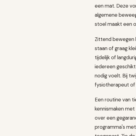
een mat. Deze vor
algemene beweegac
stoel maakt een o
Zittend bewegen k
staan of graag kl
tijdelijk of langd
iedereen geschikt
nodig voelt. Bij t
fysiotherapeut of
Een routine van ti
kennismaken met v
over een gegarand
programma's met 
toegepast. Zie de