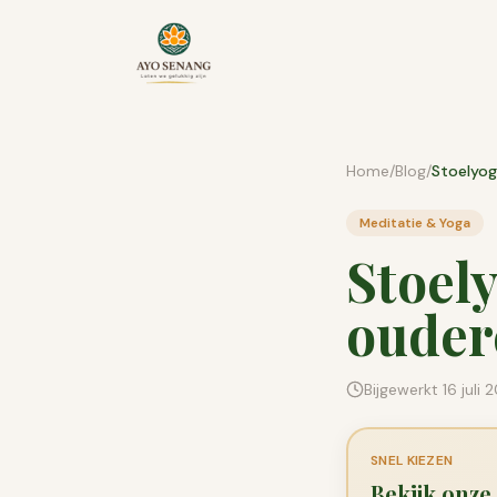
Ga naar inhoud
Home
/
Blog
/
Meditatie & Yoga
Stoel
ouder
Bijgewerkt
16 juli 
SNEL KIEZEN
Bekijk onze