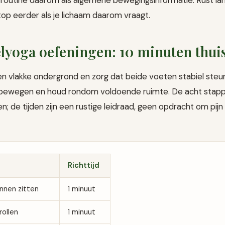
top eerder als je lichaam daarom vraagt.
elyoga oefeningen: 10 minuten thui
en vlakke ondergrond en zorg dat beide voeten stabiel steu
unt bewegen en houd rondom voldoende ruimte. De acht sta
; de tijden zijn een rustige leidraad, geen opdracht om pij
Richttijd
nnen zitten
1 minuut
rollen
1 minuut