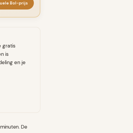
uele Bol-prijs
 gratis
n is
eling en je
 minuten. De