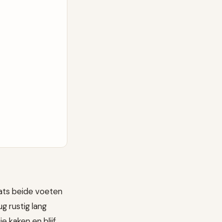
aats beide voeten
g rustig lang
e kaken en blijf