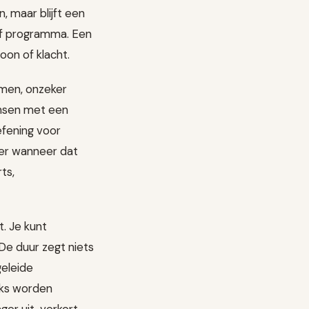
 maar blijft een
of programma. Een
oon of klacht.
omen, onzeker
ensen met een
efening voor
ver wanneer dat
ts,
t. Je kunt
De duur zegt niets
geleide
eks worden
er uit, verkort