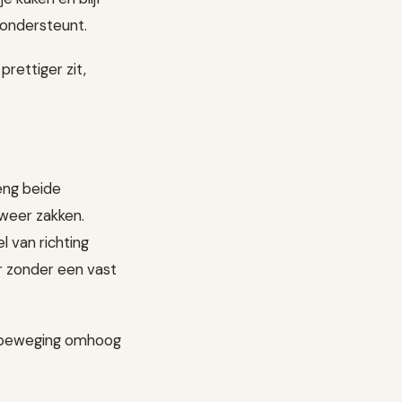
 ondersteunt.
prettiger zit,
eng beide
weer zakken.
l van richting
r zonder een vast
e beweging omhoog