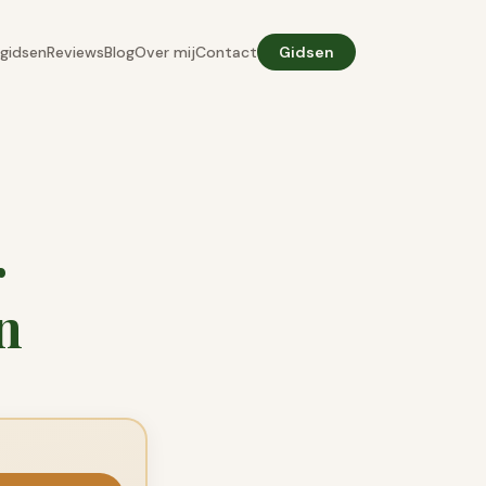
gidsen
Reviews
Blog
Over mij
Contact
Gidsen
r
n