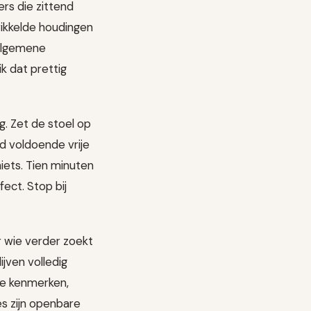
ers die zittend
wikkelde houdingen
 algemene
k dat prettig
g. Zet de stoel op
d voldoende vrije
iets. Tien minuten
ect. Stop bij
r wie verder zoekt
jven volledig
re kenmerken,
es zijn openbare