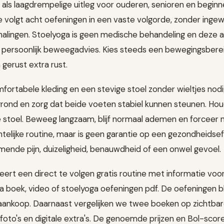
 als laagdrempelige uitleg voor ouderen, senioren en beginn
e volgt acht oefeningen in een vaste volgorde, zonder inge
rhalingen. Stoelyoga is geen medische behandeling en deze
n persoonlijk beweegadvies. Kies steeds een bewegingsberei
gerust extra rust.
fortabele kleding en een stevige stoel zonder wieltjes nodi
rond en zorg dat beide voeten stabiel kunnen steunen. Hou
stoel. Beweeg langzaam, blijf normaal ademen en forceer n
telijke routine, maar is geen garantie op een gezondheidseff
ende pijn, duizeligheid, benauwdheid of een onwel gevoel.
ert een direct te volgen gratis routine met informatie voo
a boek, video of stoelyoga oefeningen pdf. De oefeningen bli
aankoop. Daarnaast vergelijken we twee boeken op zichtba
d, foto's en digitale extra's. De genoemde prijzen en Bol-scor