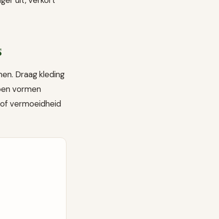
s
nen. Draag kleding
ppen vormen
n of vermoeidheid