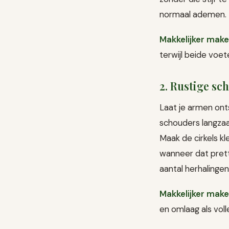
normaal ademen. B
Makkelijker make
terwijl beide voe
2. Rustige sc
Laat je armen ont
schouders langzaa
Maak de cirkels kl
wanneer dat prett
aantal herhalingen
Makkelijker make
en omlaag als volle