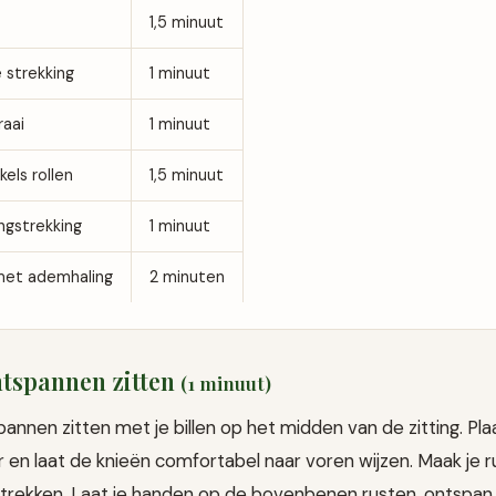
1,5 minuut
 strekking
1 minuut
raai
1 minuut
kels rollen
1,5 minuut
ngstrekking
1 minuut
met ademhaling
2 minuten
ontspannen zitten
(1 minuut)
annen zitten met je billen op het midden van de zitting. Pl
r en laat de knieën comfortabel naar voren wijzen. Maak je ru
e trekken. Laat je handen op de bovenbenen rusten, ontspan j