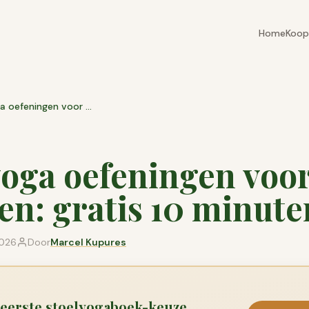
Home
Koop
Stoelyoga oefeningen voor ouderen: gratis 10 minuten
yoga oefeningen voo
en: gratis 10 minute
2026
Door
Marcel Kupures
 eerste stoelyogaboek-keuze