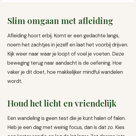
Slim omgaan met afleiding
Afleiding hoort erbij. Komt er een gedachte langs,
noem het zachtjes in jezelf en laat het voorbij drijven.
Kijk weer naar waar je loopt of voel je voeten. Deze
beweging terug naar aandacht is de oefening. Hoe
vaker je dit doet, hoe makkelijker mindful wandelen
wordt.
Houd het licht en vriendelijk
Een wandeling is geen test die je kunt halen of falen.
Heb je een dag met weinig focus, dan is dat zo. Kies