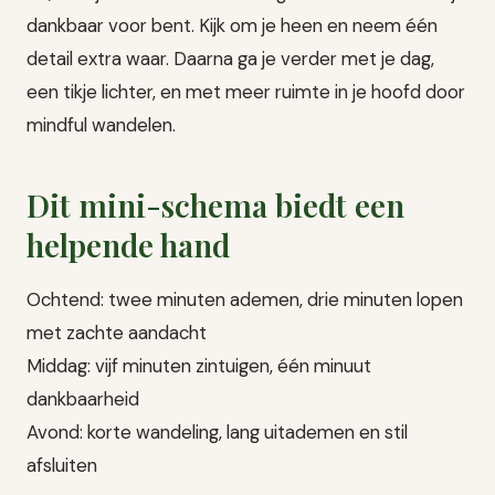
dankbaar voor bent. Kijk om je heen en neem één
detail extra waar. Daarna ga je verder met je dag,
een tikje lichter, en met meer ruimte in je hoofd door
mindful wandelen.
Dit mini-schema biedt een
helpende hand
Ochtend: twee minuten ademen, drie minuten lopen
met zachte aandacht
Middag: vijf minuten zintuigen, één minuut
dankbaarheid
Avond: korte wandeling, lang uitademen en stil
afsluiten