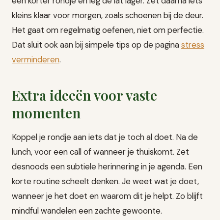
een korter rondje en leg de lat lager. Zet daarna iets
kleins klaar voor morgen, zoals schoenen bij de deur.
Het gaat om regelmatig oefenen, niet om perfectie.
Dat sluit ook aan bij simpele tips op de pagina
stress
verminderen
.
Extra ideeën voor vaste
momenten
Koppel je rondje aan iets dat je toch al doet. Na de
lunch, voor een call of wanneer je thuiskomt. Zet
desnoods een subtiele herinnering in je agenda. Een
korte routine scheelt denken. Je weet wat je doet,
wanneer je het doet en waarom dit je helpt. Zo blijft
mindful wandelen een zachte gewoonte.