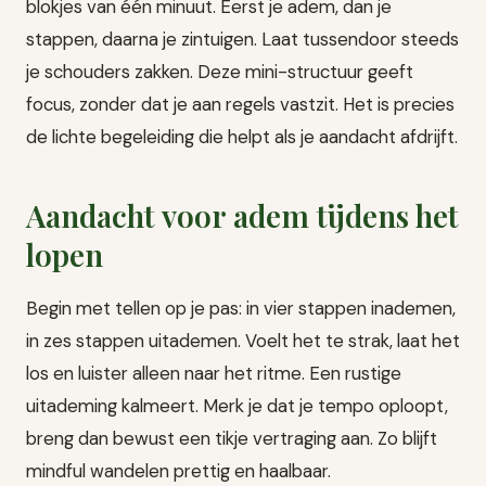
blokjes van één minuut. Eerst je adem, dan je
stappen, daarna je zintuigen. Laat tussendoor steeds
je schouders zakken. Deze mini-structuur geeft
focus, zonder dat je aan regels vastzit. Het is precies
de lichte begeleiding die helpt als je aandacht afdrijft.
Aandacht voor adem tijdens het
lopen
Begin met tellen op je pas: in vier stappen inademen,
in zes stappen uitademen. Voelt het te strak, laat het
los en luister alleen naar het ritme. Een rustige
uitademing kalmeert. Merk je dat je tempo oploopt,
breng dan bewust een tikje vertraging aan. Zo blijft
mindful wandelen prettig en haalbaar.