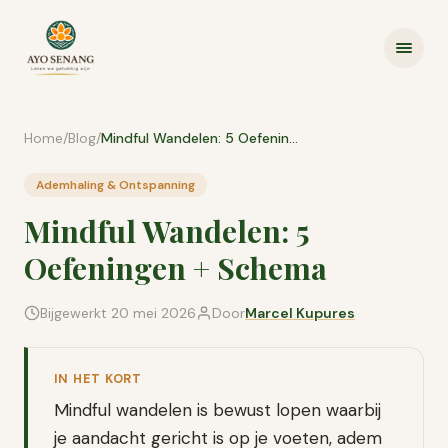
Ga naar inhoud
Home
/
Blog
/
Mindful Wandelen: 5 Oefeningen + Schema
Ademhaling & Ontspanning
Mindful Wandelen: 5
Oefeningen + Schema
Bijgewerkt
20 mei 2026
Door
Marcel Kupures
IN HET KORT
Mindful wandelen is bewust lopen waarbij
je aandacht gericht is op je voeten, adem