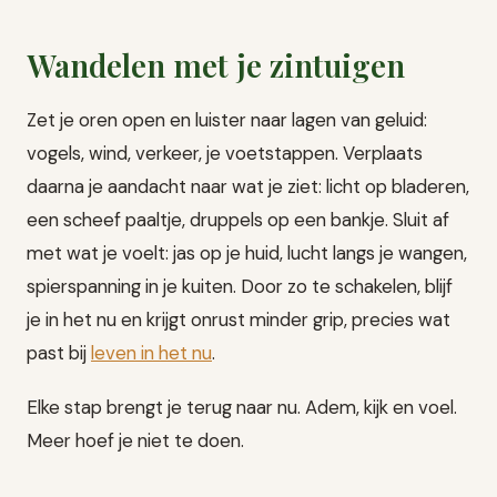
Wandelen met je zintuigen
Zet je oren open en luister naar lagen van geluid:
vogels, wind, verkeer, je voetstappen. Verplaats
daarna je aandacht naar wat je ziet: licht op bladeren,
een scheef paaltje, druppels op een bankje. Sluit af
met wat je voelt: jas op je huid, lucht langs je wangen,
spierspanning in je kuiten. Door zo te schakelen, blijf
je in het nu en krijgt onrust minder grip, precies wat
past bij
leven in het nu
.
Elke stap brengt je terug naar nu. Adem, kijk en voel.
Meer hoef je niet te doen.