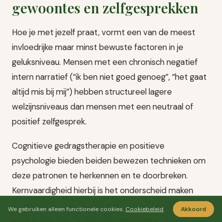
gewoontes en zelfgesprekken
Hoe je met jezelf praat, vormt een van de meest
invloedrijke maar minst bewuste factoren in je
geluksniveau. Mensen met een chronisch negatief
intern narratief (“ik ben niet goed genoeg”, “het gaat
altijd mis bij mij”) hebben structureel lagere
welzijnsniveaus dan mensen met een neutraal of
positief zelfgesprek.
Cognitieve gedragstherapie en positieve
psychologie bieden beiden bewezen technieken om
deze patronen te herkennen en te doorbreken.
Kernvaardigheid hierbij is het onderscheid maken
tussen feiten en interpretaties. Een afwijzing op het
We gebruiken alleen functionele cookies.
Cookiebeleid
Akkoord
werk is een feit. “Ik ben een mislukkeling” is een