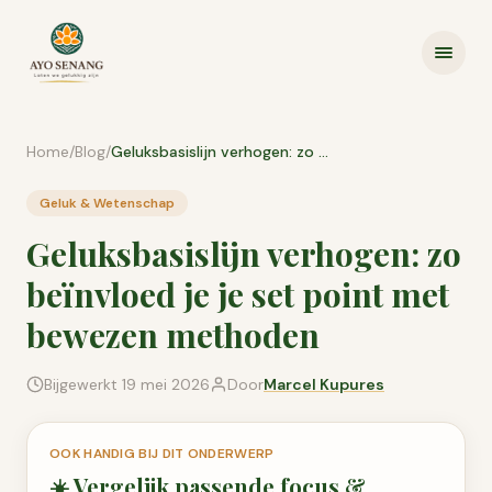
Ga naar inhoud
Home
/
Blog
/
Geluksbasislijn verhogen: zo beïnvloed je je set point met bewezen methoden
Geluk & Wetenschap
Geluksbasislijn verhogen: zo
beïnvloed je je set point met
bewezen methoden
Bijgewerkt
19 mei 2026
Door
Marcel Kupures
OOK HANDIG BIJ DIT ONDERWERP
☀️
Vergelijk passende
focus &