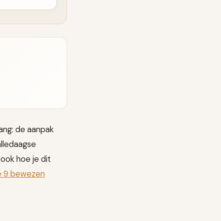
gang: de aanpak
alledaagse
ook hoe je dit
 De 9 bewezen