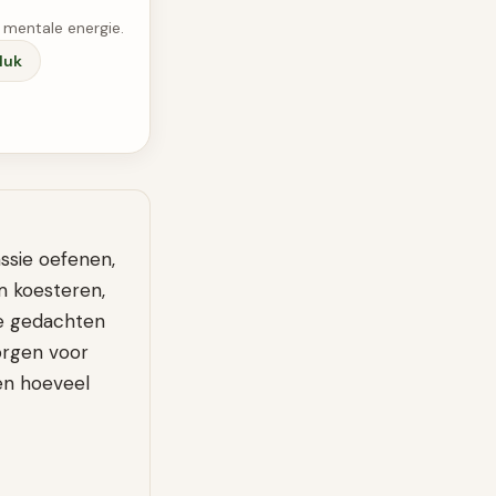
 mentale energie.
luk
assie oefenen,
am koesteren,
je gedachten
orgen voor
en hoeveel