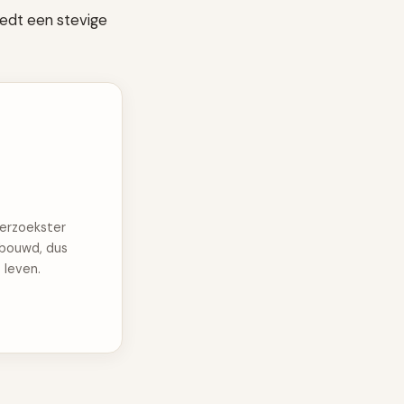
biedt een stevige
erzoekster
erbouwd, dus
 leven.