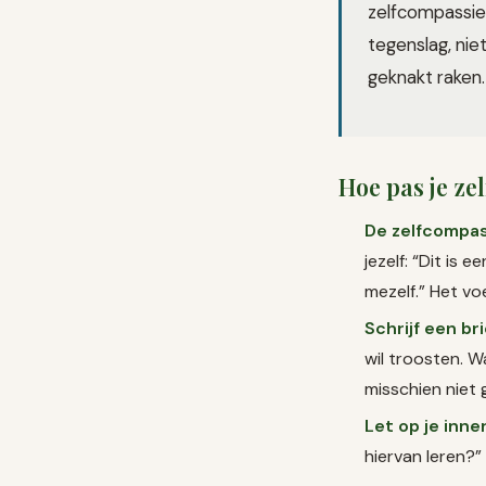
zelfcompassie 
tegenslag, ni
geknakt raken.
Hoe pas je ze
De zelfcompas
jezelf: “Dit is 
mezelf.” Het vo
Schrijf een bri
wil troosten. W
misschien niet 
Let op je innerl
hiervan leren?”