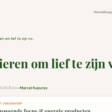
Home
Koop
7 manieren om lief te zijn voor jezelf
eren om lief te zijn 
 2026
Door
Marcel Kupures
DIT ONDERWERP
 passende
focus & energie
producten