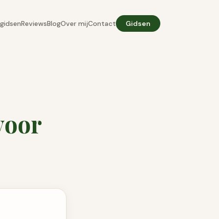
gidsen
Reviews
Blog
Over mij
Contact
Gidsen
voor