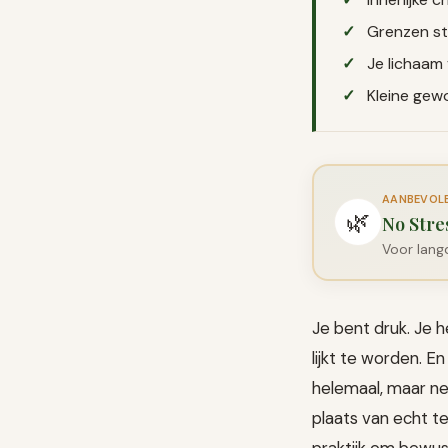
Grenzen st
Je lichaam
Kleine gew
AANBEVOLEN
🌿
No Str
Voor lang
Je bent druk. Je h
lijkt te worden. E
helemaal, maar ne
plaats van echt t
praktijk om bewus