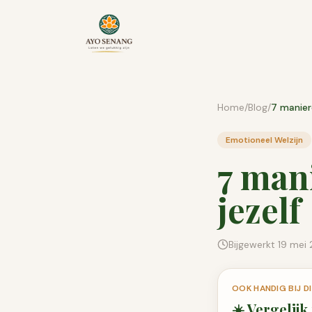
Ga naar inhoud
Home
/
Blog
/
Emotioneel Welzijn
7 mani
jezelf
Bijgewerkt
19 mei
OOK HANDIG BIJ 
☀️
Vergelijk