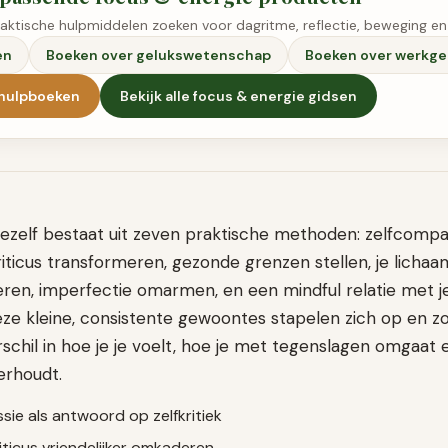
raktische hulpmiddelen zoeken voor dagritme, reflectie, beweging en
en
Boeken over gelukswetenschap
Boeken over werkge
fhulpboeken
Bekijk alle
focus & energie
gidsen
r jezelf bestaat uit zeven praktische methoden: zelfcomp
 criticus transformeren, gezonde grenzen stellen, je licha
eren, imperfectie omarmen, en een mindful relatie met 
eze kleine, consistente gewoontes stapelen zich op en z
chil in hoe je je voelt, hoe je met tegenslagen omgaat 
erhoudt.
sie als antwoord op zelfkritiek
criticus vriendelijker omkaderen