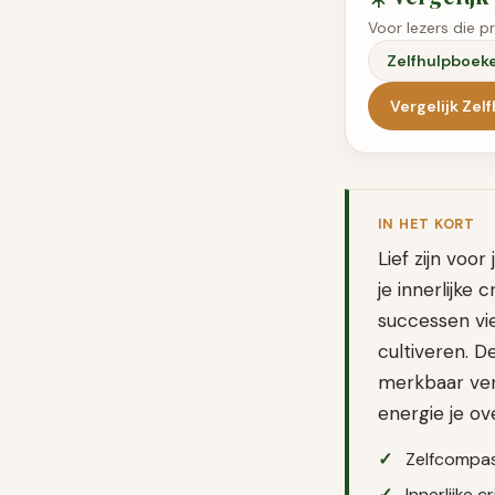
Voor lezers die p
Zelfhulpboek
Vergelijk
Zel
IN HET KORT
Lief zijn voo
je innerlijke
successen vi
cultiveren. D
merkbaar vers
energie je ov
Zelfcompas
Innerlijke 