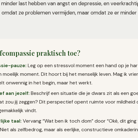
minder last hebben van angst en depressie, en veerkrachtig
et omdat ze problemen vermijden, maar omdat ze er minder
lfcompassie praktisch toe?
sie-pauze:
Leg op een stressvol moment een hand op je har
een moeilijk moment. Dit hoort bij het menselijk leven. Mag ik vrien
elt onwennig in het begin, maar het werkt.
ef aan jezelf:
Beschrijf een situatie die je dwars zit als een go
at zou jij zeggen? Dit perspectief opent ruimte voor mildheid d
gemakkelijk vindt.
ijke taal:
Vervang “Wat ben ik toch dom” door “Oké, dit ging f
 Niet als zelfbedrog, maar als eerlijke, constructieve omkaderin