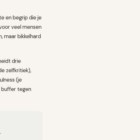
e en begrip die je
 voor veel mensen
n, maar bikkelhard
heidt drie
 zelfkritiek),
lness (je
 buffer tegen
r