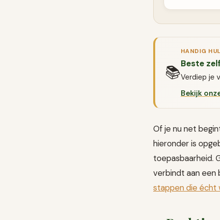
HANDIG HU
Beste zel
📚
Verdiep je 
Bekijk onz
Of je nu net begin
hieronder is opg
toepasbaarheid. G
verbindt aan een 
stappen die écht