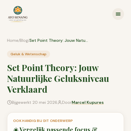
Ga naar inhoud
Home
/
Blog
/
Set Point Theory: Jouw Natuurlijke Geluksniveau Verklaard
Geluk & Wetenschap
Set Point Theory: Jouw
Natuurlijke Geluksniveau
Verklaard
Bijgewerkt
20 mei 2026
Door
Marcel Kupures
OOK HANDIG BIJ DIT ONDERWERP
☀️
Vergelijk passende
focus &