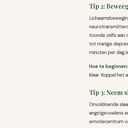
Tip 2: Beweeg
Lichaamsbeweging
neurotransmitters
toonde zelfs aan d
tot matige depres
minuten per dag i
Hoe te beginnen:
klaar. Koppel het 
Tip 3: Neem s
Onvoldoende slaap
angstgevoelens e
emotiecentrum van