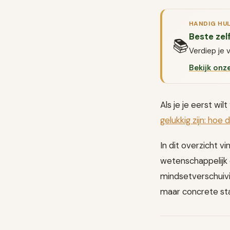
HANDIG HU
Beste zel
📚
Verdiep je 
Bekijk onz
Als je je eerst wil
gelukkig zijn: hoe 
In dit overzicht vi
wetenschappelijk 
mindsetverschuivi
maar concrete sta