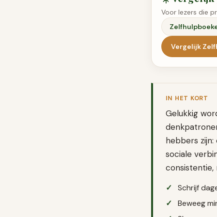
Voor lezers die p
Zelfhulpboek
Vergelijk
Zel
IN HET KORT
Gelukkig word
denkpatronen,
hebbers zijn:
sociale verbi
consistentie,
Schrijf da
Beweeg min