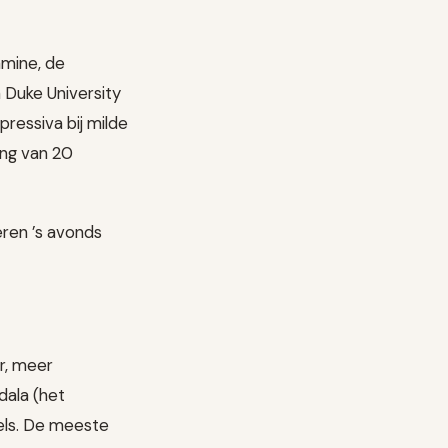
mine, de
 Duke University
pressiva bij milde
ing van 20
eren ’s avonds
r, meer
dala (het
kels. De meeste