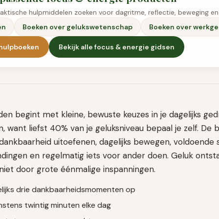
raktische hulpmiddelen zoeken voor dagritme, reflectie, beweging en
en
Boeken over gelukswetenschap
Boeken over werkge
fhulpboeken
Bekijk alle
focus & energie
gidsen
en begint met kleine, bewuste keuzes in je dagelijks ge
 want liefst 40% van je geluksniveau bepaal je zelf. De b
 dankbaarheid uitoefenen, dagelijks bewegen, voldoende 
ndingen en regelmatig iets voor ander doen. Geluk ontst
 niet door grote éénmalige inspanningen.
gelijks drie dankbaarheidsmomenten op
stens twintig minuten elke dag