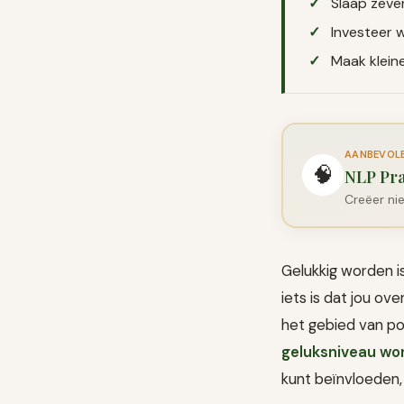
Slaap zeve
Investeer w
Maak klein
AANBEVOLEN
🧠
NLP Pra
Creëer ni
Gelukkig worden i
iets is dat jou ov
het gebied van po
geluksniveau wo
kunt beïnvloeden,