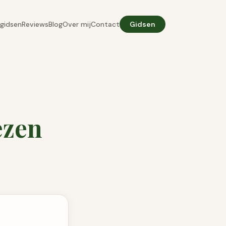
gidsen
Reviews
Blog
Over mij
Contact
Gidsen
ezen