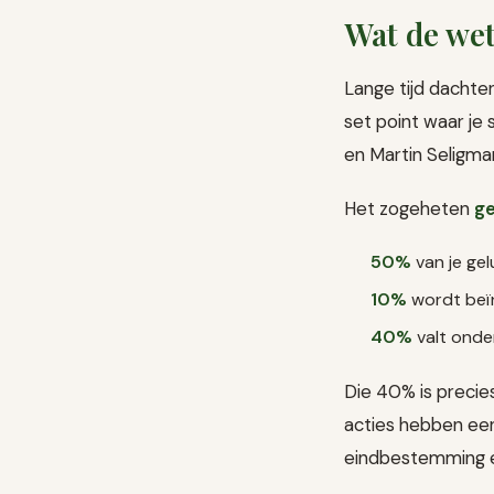
Wat de we
Lange tijd dachte
set point waar je
en Martin Seligma
Het zogeheten
g
50%
van je gel
10%
wordt beïn
40%
valt onder
Die 40% is precie
acties hebben een
eindbestemming en