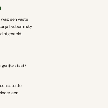
n
 was: een vaste
Sonja Lyubomirsky
 bijgesteld.
erlijke staat)
 consistente
minder een