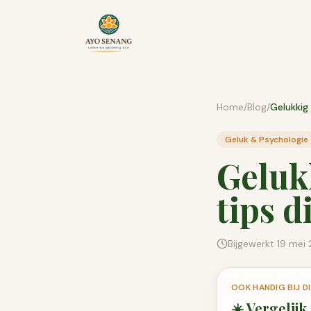
Ga naar inhoud
Home
/
Blog
/
Geluk & Psychologie
Geluk
tips d
Bijgewerkt
19 mei
OOK HANDIG BIJ 
☀️
Vergelijk