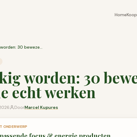
Home
Koop
Gelukkig worden: 30 bewezen tips die echt werken
kig worden: 30 bew
ie echt werken
 2026
Door
Marcel Kupures
DIT ONDERWERP
 passende
focus & energie
producten