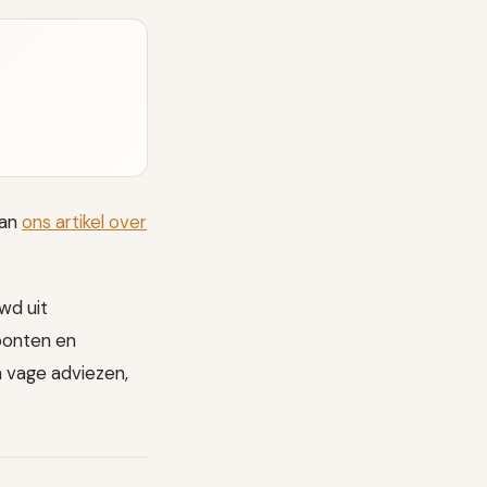
dan
ons artikel over
wd uit
oonten en
n vage adviezen,