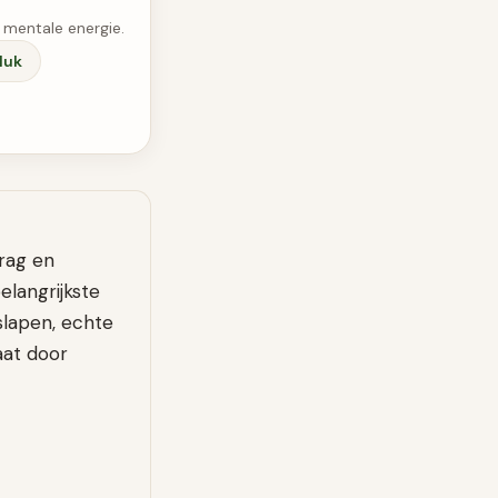
 mentale energie.
luk
drag en
elangrijkste
slapen, echte
aat door