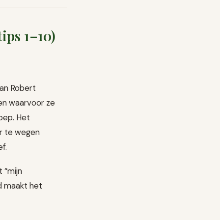
ips 1–10)
van Robert
en waarvoor ze
oep. Het
er te wegen
f.
t “mijn
id maakt het