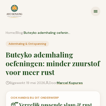
Ga naar inhoud
Home
/
Blog
/
Buteyko ademhaling oefeningen: minder zuurstof voor meer rust
Ademhaling & Ontspanning
Buteyko ademhaling
oefeningen: minder zuurstof
voor meer rust
Bijgewerkt
19 mei 2026
Door
Marcel Kupures
OOK HANDIG BIJ DIT ONDERWERP
😴
Vergelijk passende
slaap & rust