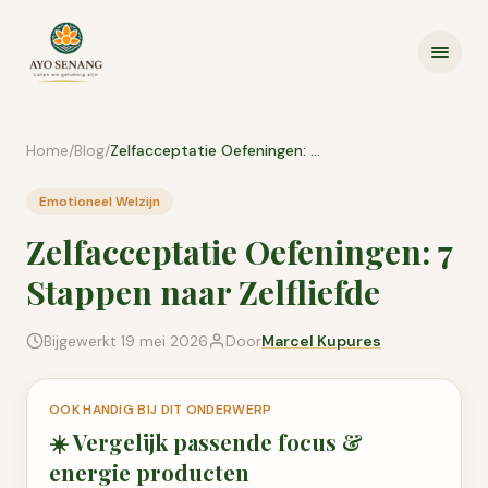
Ga naar inhoud
Home
/
Blog
/
Zelfacceptatie Oefeningen: 7 Stappen naar Zelfliefde
Emotioneel Welzijn
Zelfacceptatie Oefeningen: 7
Stappen naar Zelfliefde
Bijgewerkt
19 mei 2026
Door
Marcel Kupures
OOK HANDIG BIJ DIT ONDERWERP
☀️
Vergelijk passende
focus &
energie
producten