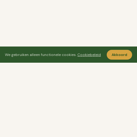
We gebruiken alleen functionele cookies.
Cookiebeleid
Akkoord
Ayo Senang
Ayosenang.nl helpt je rustiger kiezen rond
ontspanning, meditatie en welzijn.