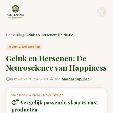
Ga naar inhoud
Home
/
Blog
/
Geluk en Hersenen: De Neuroscience van Happiness
Geluk & Wetenschap
Geluk en Hersenen: De
Neuroscience van Happiness
Bijgewerkt
20 mei 2026
Door
Marcel Kupures
OOK HANDIG BIJ DIT ONDERWERP
😴
Vergelijk passende
slaap & rust
producten