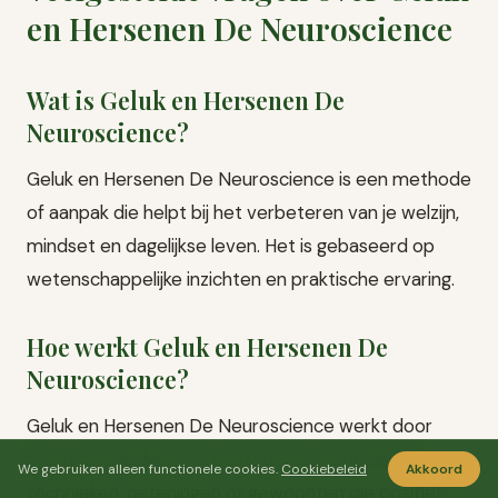
en Hersenen De Neuroscience
Wat is Geluk en Hersenen De
Neuroscience?
Geluk en Hersenen De Neuroscience is een methode
of aanpak die helpt bij het verbeteren van je welzijn,
mindset en dagelijkse leven. Het is gebaseerd op
wetenschappelijke inzichten en praktische ervaring.
Hoe werkt Geluk en Hersenen De
Neuroscience?
Geluk en Hersenen De Neuroscience werkt door
bewuste aandacht te besteden aan specifieke
We gebruiken alleen functionele cookies.
Cookiebeleid
Akkoord
technieken, oefeningen of gewoonten die positief