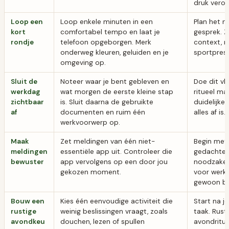
druk veroo
Loop een
Loop enkele minuten in een
Plan het n
kort
comfortabel tempo en laat je
gesprek. Z
rondje
telefoon opgeborgen. Merk
context, n
onderweg kleuren, geluiden en je
sportprest
omgeving op.
Sluit de
Noteer waar je bent gebleven en
Doe dit vl
werkdag
wat morgen de eerste kleine stap
ritueel m
zichtbaar
is. Sluit daarna de gebruikte
duidelijke
af
documenten en ruim één
alles af is.
werkvoorwerp op.
Maak
Zet meldingen van één niet-
Begin met 
meldingen
essentiële app uit. Controleer die
gedachtel
bewuster
app vervolgens op een door jou
noodzakeli
gekozen moment.
voor werk, 
gewoon be
Bouw een
Kies één eenvoudige activiteit die
Start na j
rustige
weinig beslissingen vraagt, zoals
taak. Rust
avondkeu
douchen, lezen of spullen
avondritue