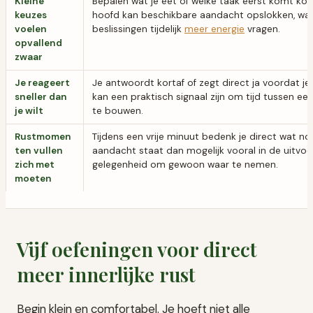
Kleine
Bepalen wat je eet of welke taak eerst komt kos
keuzes
hoofd kan beschikbare aandacht opslokken, wa
voelen
beslissingen tijdelijk
meer energie
vragen.
opvallend
zwaar
Je reageert
Je antwoordt kortaf of zegt direct ja voordat j
sneller dan
kan een praktisch signaal zijn om tijd tussen een
je wilt
te bouwen.
Rustmomen
Tijdens een vrije minuut bedenk je direct wat nog
ten vullen
aandacht staat dan mogelijk vooral in de uitvoer
zich met
gelegenheid om gewoon waar te nemen.
moeten
Vijf oefeningen voor direct
meer innerlijke rust
Begin klein en comfortabel. Je hoeft niet alle