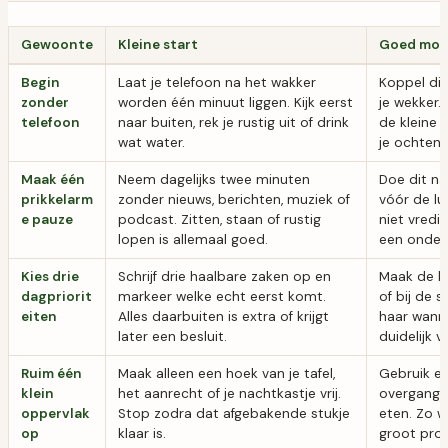
Gewoonte
Kleine start
Goed mo
Begin
Laat je telefoon na het wakker
Koppel dit
zonder
worden één minuut liggen. Kijk eerst
je wekker.
telefoon
naar buiten, rek je rustig uit of drink
de kleine v
wat water.
je ochtend
Maak één
Neem dagelijks twee minuten
Doe dit na
prikkelarm
zonder nieuws, berichten, muziek of
vóór de lu
e pauze
podcast. Zitten, staan of rustig
niet vredi
lopen is allemaal goed.
een onderb
Kies drie
Schrijf drie haalbare zaken op en
Maak de ke
dagpriorit
markeer welke echt eerst komt.
of bij de s
eiten
Alles daarbuiten is extra of krijgt
haar wann
later een besluit.
duidelijk 
Ruim één
Maak alleen een hoek van je tafel,
Gebruik ee
klein
het aanrecht of je nachtkastje vrij.
overgang, 
oppervlak
Stop zodra dat afgebakende stukje
eten. Zo 
op
klaar is.
groot proj