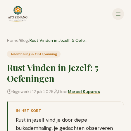
Ga naar inhoud
Home
/
Blog
/
Rust Vinden in Jezelf: 5 Oefeningen
Ademhaling & Ontspanning
Rust Vinden in Jezelf: 5
Oefeningen
Bijgewerkt
12 juli 2026
Door
Marcel Kupures
IN HET KORT
Rust in jezelf vind je door diepe
buikademhaling, je gedachten observeren