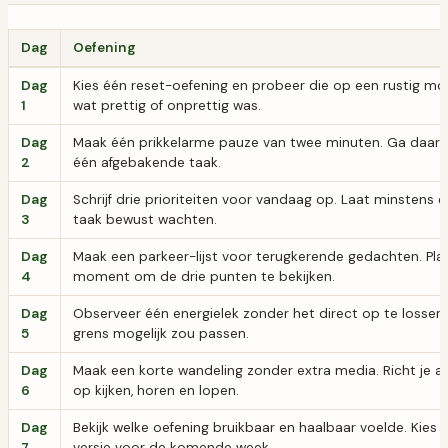
Dag
Oefening
Dag
Kies één reset-oefening en probeer die op een rustig mo
1
wat prettig of onprettig was.
Dag
Maak één prikkelarme pauze van twee minuten. Ga daar
2
één afgebakende taak.
Dag
Schrijf drie prioriteiten voor vandaag op. Laat minstens 
3
taak bewust wachten.
Dag
Maak een parkeer-lijst voor terugkerende gedachten. Pl
4
moment om de drie punten te bekijken.
Dag
Observeer één energielek zonder het direct op te lossen. 
5
grens mogelijk zou passen.
Dag
Maak een korte wandeling zonder extra media. Richt je a
6
op kijken, horen en lopen.
Dag
Bekijk welke oefening bruikbaar en haalbaar voelde. Kies 
7
versie voor de komende week.