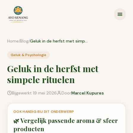
Ga naar inhoud
Home
/
Blog
/
Geluk in de herfst met simpele rituelen
Geluk & Psychologie
Geluk in de herfst met
simpele rituelen
Bijgewerkt
19 mei 2026
Door
Marcel Kupures
OOK HANDIG BIJ DIT ONDERWERP
🌿
Vergelijk passende
aroma & sfeer
producten