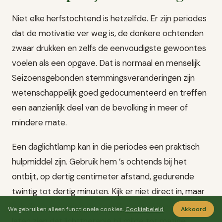
Niet elke herfstochtend is hetzelfde. Er zijn periodes
dat de motivatie ver weg is, de donkere ochtenden
zwaar drukken en zelfs de eenvoudigste gewoontes
voelen als een opgave. Dat is normaal en menselijk.
Seizoensgebonden stemmingsveranderingen zijn
wetenschappelijk goed gedocumenteerd en treffen
een aanzienlijk deel van de bevolking in meer of
mindere mate.
Een daglichtlamp kan in die periodes een praktisch
hulpmiddel zijn. Gebruik hem ’s ochtends bij het
ontbijt, op dertig centimeter afstand, gedurende
twintig tot dertig minuten. Kijk er niet direct in, maar
richt hem op je gezicht terwijl je eet of leest. Studies
We gebruiken alleen functionele cookies.
Cookiebeleid
Akkoord
laten zien dat lichttherapie bij milde tot matige