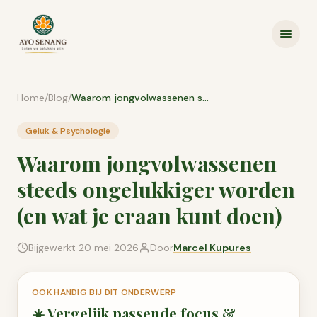
Ga naar inhoud
Home
/
Blog
/
Waarom jongvolwassenen steeds ongelukkiger worden (en wat je eraan kunt doen)
Geluk & Psychologie
Waarom jongvolwassenen
steeds ongelukkiger worden
(en wat je eraan kunt doen)
Bijgewerkt
20 mei 2026
Door
Marcel Kupures
OOK HANDIG BIJ DIT ONDERWERP
☀️
Vergelijk passende
focus &