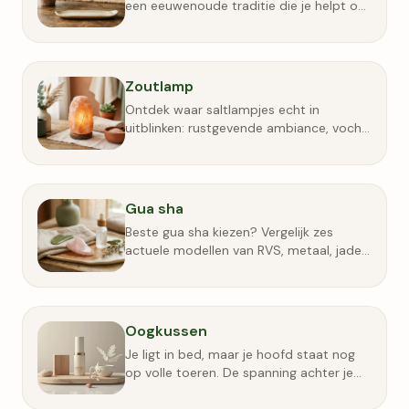
een eeuwenoude traditie die je helpt om
je zintuigen te kalmeren en een veilige,…
Zoutlamp
Ontdek waar saltlampjes echt in
uitblinken: rustgevende ambiance, vocht
en lichtregeling, en welke varianten beter
zijn voor dagelijks gebruik.
Gua sha
Beste gua sha kiezen? Vergelijk zes
actuele modellen van RVS, metaal, jade
en rozenkwarts op vorm, afwerking,
onderhoud, prijs en veilig gebruik.
Oogkussen
Je ligt in bed, maar je hoofd staat nog
op volle toeren. De spanning achter je
ogen lijkt wel een eigen leven te leiden,