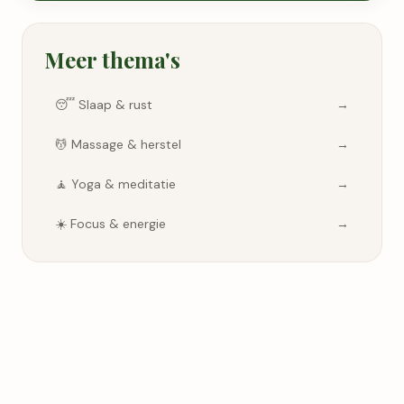
Meer thema's
😴
Slaap & rust
→
💆
Massage & herstel
→
🧘
Yoga & meditatie
→
☀️
Focus & energie
→