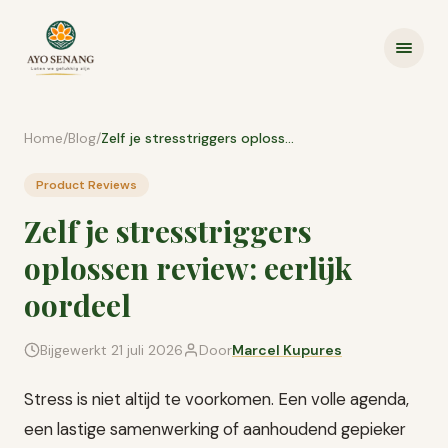
Ga naar inhoud
Home
/
Blog
/
Zelf je stresstriggers oplossen review: eerlijk oordeel
Product Reviews
Zelf je stresstriggers
oplossen review: eerlijk
oordeel
Bijgewerkt
21 juli 2026
Door
Marcel Kupures
Stress is niet altijd te voorkomen. Een volle agenda,
een lastige samenwerking of aanhoudend gepieker