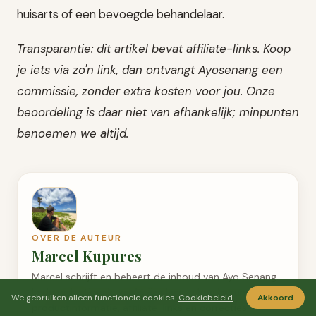
huisarts of een bevoegde behandelaar.
Transparantie: dit artikel bevat affiliate-links. Koop
je iets via zo'n link, dan ontvangt Ayosenang een
commissie, zonder extra kosten voor jou. Onze
beoordeling is daar niet van afhankelijk; minpunten
benoemen we altijd.
OVER DE AUTEUR
Marcel Kupures
Marcel schrijft en beheert de inhoud van Ayo Senang.
In de redactionele werkwijze lees je hoe bronnen,
We gebruiken alleen functionele cookies.
Cookiebeleid
Akkoord
productinformatie, affiliate-links en correcties