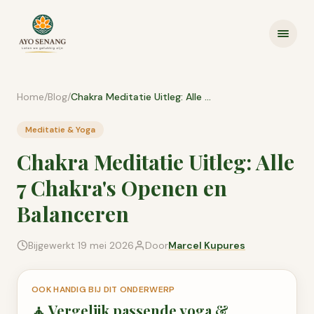
Ga naar inhoud
Home
/
Blog
/
Chakra Meditatie Uitleg: Alle 7 Chakra's Openen en Balanceren
Meditatie & Yoga
Chakra Meditatie Uitleg: Alle
7 Chakra's Openen en
Balanceren
Bijgewerkt
19 mei 2026
Door
Marcel Kupures
OOK HANDIG BIJ DIT ONDERWERP
🧘
Vergelijk passende
yoga &