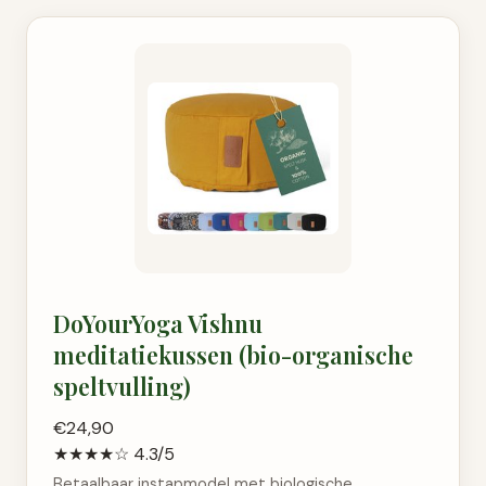
DoYourYoga Vishnu
meditatiekussen (bio-organische
speltvulling)
€24,90
★★★★☆
4.3/5
Betaalbaar instapmodel met biologische