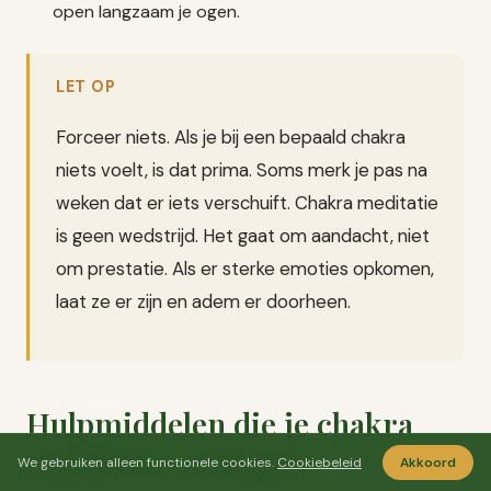
open langzaam je ogen.
LET OP
Forceer niets. Als je bij een bepaald chakra
niets voelt, is dat prima. Soms merk je pas na
weken dat er iets verschuift. Chakra meditatie
is geen wedstrijd. Het gaat om aandacht, niet
om prestatie. Als er sterke emoties opkomen,
laat ze er zijn en adem er doorheen.
Hulpmiddelen die je chakra
meditatie verdiepen
We gebruiken alleen functionele cookies.
Cookiebeleid
Akkoord