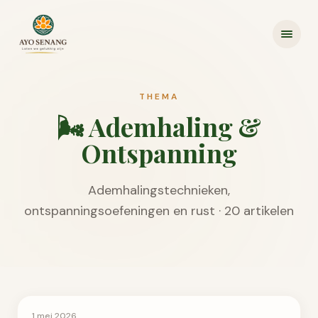
Ga naar inhoud
THEMA
🌬️
Ademhaling &
Ontspanning
Ademhalingstechnieken,
ontspanningsoefeningen en rust
·
20
artikel
en
Ademhaling & Ontspanning
1 mei 2026