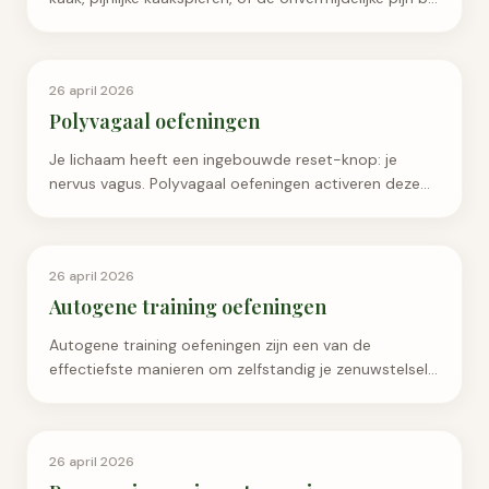
het gapen….
Ademhaling & Ontspanning
26 april 2026
Polyvagaal oefeningen
Je lichaam heeft een ingebouwde reset-knop: je
nervus vagus. Polyvagaal oefeningen activeren deze
zenuuw, waardoor je zenuwstelsel in seconden…
Ademhaling & Ontspanning
26 april 2026
Autogene training oefeningen
Autogene training oefeningen zijn een van de
effectiefste manieren om zelfstandig je zenuwstelsel
tot rust te brengen – en…
Ademhaling & Ontspanning
26 april 2026