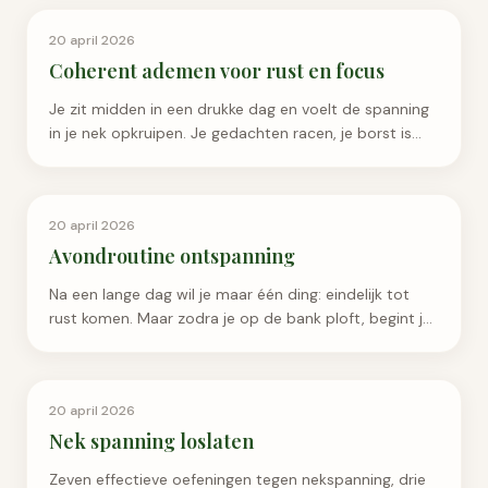
Ademhaling & Ontspanning
20 april 2026
Coherent ademen voor rust en focus
Je zit midden in een drukke dag en voelt de spanning
in je nek opkruipen. Je gedachten racen, je borst is
krap en concentreren lukt nauwelijks meer.
Ademhaling & Ontspanning
20 april 2026
Avondroutine ontspanning
Na een lange dag wil je maar één ding: eindelijk tot
rust komen. Maar zodra je op de bank ploft, begint je
hoofd pas echt op volle toeren te draaien.
Ademhaling & Ontspanning
20 april 2026
Nek spanning loslaten
Zeven effectieve oefeningen tegen nekspanning, drie