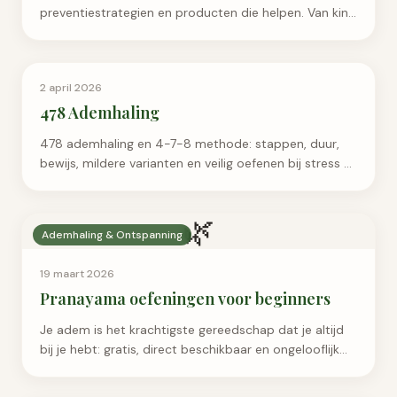
preventiestrategien en producten die helpen. Van kin-
trek tot schouderblad-squeeze: verlichting zonder
fysiotherapeut.
Ademhaling & Ontspanning
2 april 2026
478 Ademhaling
478 ademhaling en 4-7-8 methode: stappen, duur,
bewijs, mildere varianten en veilig oefenen bij stress of
voor het slapen.
🌿
Ademhaling & Ontspanning
19 maart 2026
Pranayama oefeningen voor beginners
Je adem is het krachtigste gereedschap dat je altijd
bij je hebt: gratis, direct beschikbaar en ongelooflijk…