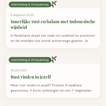
🌿
Ademhaling & Ontspanning
6 augustus 2025
Innerlijke rust en balans met Indonesische
wijsheid
In Nederland draait het vaak om snelheid en presteren
en de innerlijke rust wordt achterwege gelaten. Je
voelt…
🌿
Ademhaling & Ontspanning
25 juli 2025
Rust vinden in jezelf
Meer rust vinden in jezelf? Probeer 8 haalbare
gewoontes, 5 korte oefeningen en een 7-dagenplan
voor een vol hoofd en druk dagelijks leven.