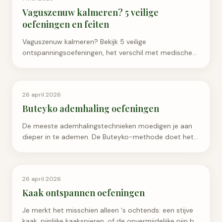
Vaguszenuw kalmeren? 5 veilige
oefeningen en feiten
Vaguszenuw kalmeren? Bekijk 5 veilige
ontspanningsoefeningen, het verschil met medische
VNS en de feiten over training, massage en
resetclaims.
Ademhaling & Ontspanning
26 april 2026
Buteyko ademhaling oefeningen
De meeste ademhalingstechnieken moedigen je aan
dieper in te ademen. De Buteyko-methode doet het
tegenovergestelde: door minder zuurstof in…
Ademhaling & Ontspanning
26 april 2026
Kaak ontspannen oefeningen
Je merkt het misschien alleen 's ochtends: een stijve
kaak, pijnlijke kaakspieren, of de onvermijdelijke pijn bij