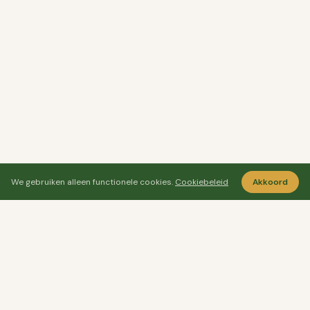
We gebruiken alleen functionele cookies.
Cookiebeleid
Akkoord
Ayo Senang
Ayosenang.nl helpt je rustiger kiezen rond
ontspanning, meditatie en welzijn.