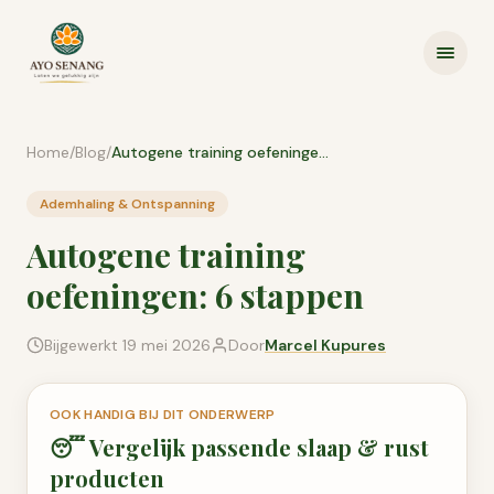
Ga naar inhoud
Home
/
Blog
/
Autogene training oefeningen: 6 stappen
Ademhaling & Ontspanning
Autogene training
oefeningen: 6 stappen
Bijgewerkt
19 mei 2026
Door
Marcel Kupures
OOK HANDIG BIJ DIT ONDERWERP
😴
Vergelijk passende
slaap & rust
producten