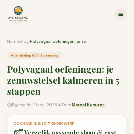
Ga naar inhoud
Home
/
Blog
/
Polyvagaal oefeningen: je zenuwstelsel kalmeren in 5 stappen
Ademhaling & Ontspanning
Polyvagaal oefeningen: je
zenuwstelsel kalmeren in 5
stappen
Bijgewerkt
19 mei 2026
Door
Marcel Kupures
OOK HANDIG BIJ DIT ONDERWERP
😴
Vergelijk passende
slaap & rust