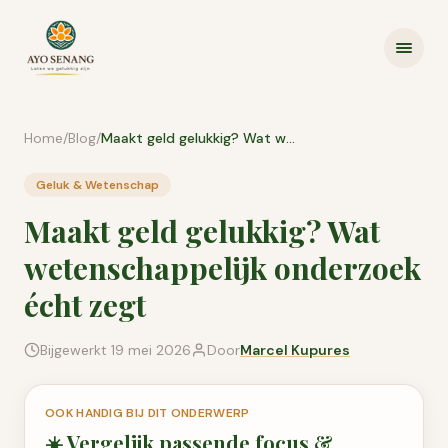
Ga naar inhoud
Home
/
Blog
/
Maakt geld gelukkig? Wat wetenschappelijk onderzoek écht zegt
Geluk & Wetenschap
Maakt geld gelukkig? Wat
wetenschappelijk onderzoek
écht zegt
Bijgewerkt
19 mei 2026
Door
Marcel Kupures
OOK HANDIG BIJ DIT ONDERWERP
☀️
Vergelijk passende
focus &