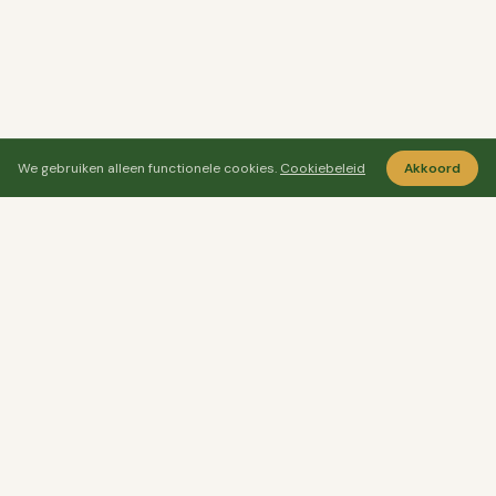
We gebruiken alleen functionele cookies.
Cookiebeleid
Akkoord
Ayo Senang
Ayosenang.nl helpt je rustiger kiezen rond
ontspanning, meditatie en welzijn.