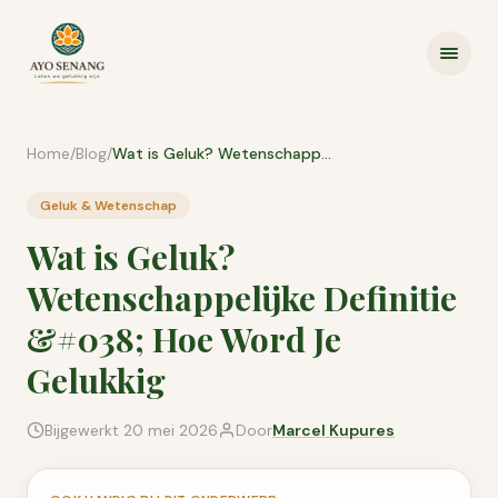
Ga naar inhoud
Home
/
Blog
/
Wat is Geluk? Wetenschappelijke Definitie &#038; Hoe Word Je Gelukkig
Geluk & Wetenschap
Wat is Geluk?
Wetenschappelijke Definitie
&#038; Hoe Word Je
Gelukkig
Bijgewerkt
20 mei 2026
Door
Marcel Kupures