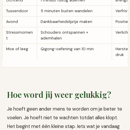
Ochtend
1 minuut rustig ademen
Brengt 
Tussendoor
5 minuten buiten wandelen
Verfris
Avond
Dankbaarheidslijstje maken
Positiev
Stressmomen
Schouders ontspannen +
Verlich
t
ademhalen
Moe of leeg
Qigong-oefening van 10 min
Herstel
druk
Hoe word jij weer gelukkig?
Je hoeft geen ander mens te worden om je beter te
voelen. Je hoeft niet te wachten totdat alles klopt.
Het begint met één kleine stap. Iets wat je vandaag