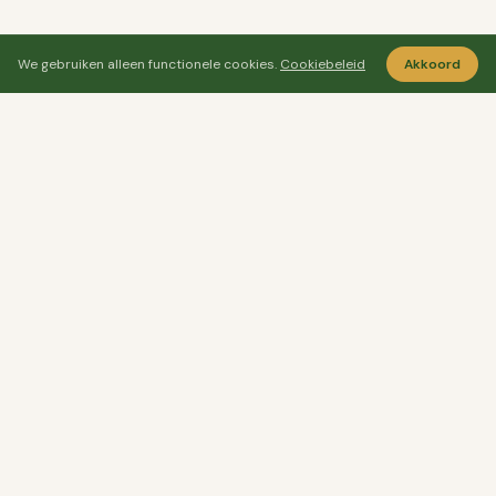
We gebruiken alleen functionele cookies.
Cookiebeleid
Akkoord
Ayo Senang
Ayosenang.nl helpt je rustiger kiezen rond
ontspanning, meditatie en welzijn.
CATEGORIEËN