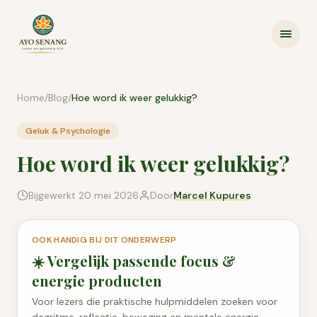
Ga naar inhoud
Home
/
Blog
/
Hoe word ik weer gelukkig?
Geluk & Psychologie
Hoe word ik weer gelukkig?
Bijgewerkt
20 mei 2026
Door
Marcel Kupures
OOK HANDIG BIJ DIT ONDERWERP
☀️
Vergelijk passende
focus &
energie
producten
Voor lezers die praktische hulpmiddelen zoeken voor