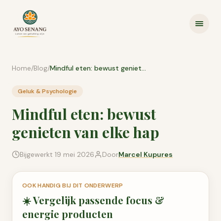
Ga naar inhoud
Home
/
Blog
/
Mindful eten: bewust genieten van elke hap
Geluk & Psychologie
Mindful eten: bewust
genieten van elke hap
Bijgewerkt
19 mei 2026
Door
Marcel Kupures
OOK HANDIG BIJ DIT ONDERWERP
☀️
Vergelijk passende
focus &
energie
producten