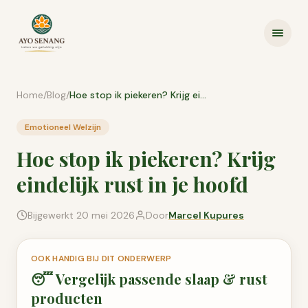
Ga naar inhoud
Home
/
Blog
/
Hoe stop ik piekeren? Krijg eindelijk rust in je hoofd
Emotioneel Welzijn
Hoe stop ik piekeren? Krijg
eindelijk rust in je hoofd
Bijgewerkt
20 mei 2026
Door
Marcel Kupures
OOK HANDIG BIJ DIT ONDERWERP
😴
Vergelijk passende
slaap & rust
producten