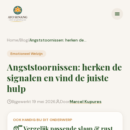
Ga naar inhoud
Home
/
Blog
/
Angststoornissen: herken de signalen en vind de juiste hulp
Emotioneel Welzijn
Angststoornissen: herken de
signalen en vind de juiste
hulp
Bijgewerkt
19 mei 2026
Door
Marcel Kupures
OOK HANDIG BIJ DIT ONDERWERP
😴
Vergelijk passende
slaap & rust