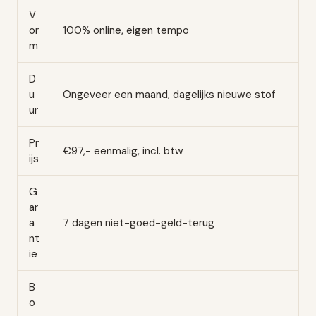
V
or
100% online, eigen tempo
m
D
u
Ongeveer een maand, dagelijks nieuwe stof
ur
Pr
€97,- eenmalig, incl. btw
ijs
G
ar
a
7 dagen niet-goed-geld-terug
nt
ie
B
o