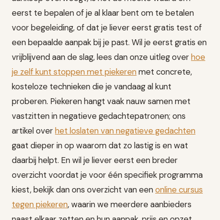
eerst te bepalen of je al klaar bent om te betalen
voor begeleiding, of dat je liever eerst gratis test of
een bepaalde aanpak bij je past. Wil je eerst gratis en
vrijblijvend aan de slag, lees dan onze uitleg over
hoe
je zelf kunt stoppen met piekeren
met concrete,
kosteloze technieken die je vandaag al kunt
proberen. Piekeren hangt vaak nauw samen met
vastzitten in negatieve gedachtepatronen; ons
artikel over
het loslaten van negatieve gedachten
gaat dieper in op waarom dat zo lastig is en wat
daarbij helpt. En wil je liever eerst een breder
overzicht voordat je voor één specifiek programma
kiest, bekijk dan ons overzicht van een
online cursus
tegen piekeren
, waarin we meerdere aanbieders
naast elkaar zetten en hun aanpak, prijs en opzet