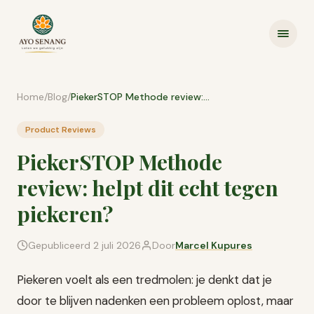
Ga naar inhoud
Home
/
Blog
/
PiekerSTOP Methode review: helpt dit echt tegen piekeren?
Product Reviews
PiekerSTOP Methode
review: helpt dit echt tegen
piekeren?
Gepubliceerd
2 juli 2026
Door
Marcel Kupures
Piekeren voelt als een tredmolen: je denkt dat je
door te blijven nadenken een probleem oplost, maar