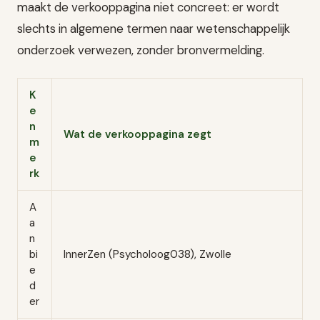
maakt de verkooppagina niet concreet: er wordt
slechts in algemene termen naar wetenschappelijk
onderzoek verwezen, zonder bronvermelding.
K
e
n
Wat de verkooppagina zegt
m
e
rk
A
a
n
bi
InnerZen (Psycholoog038), Zwolle
e
d
er